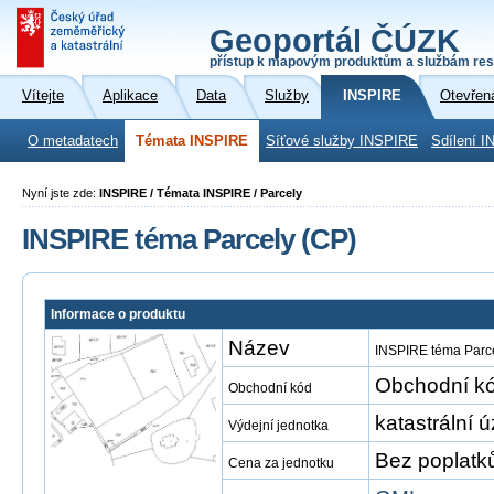
Geoportál ČÚZK
přístup k mapovým produktům a službám res
Vítejte
Aplikace
Data
Služby
INSPIRE
Otevřen
O metadatech
Témata INSPIRE
Síťové služby INSPIRE
Sdílení I
Nyní jste zde:
INSPIRE / Témata INSPIRE / Parcely
INSPIRE téma Parcely (CP)
Informace o produktu
Název
INSPIRE téma Parce
Obchodní kó
Obchodní kód
katastrální 
Výdejní jednotka
Bez poplatk
Cena za jednotku