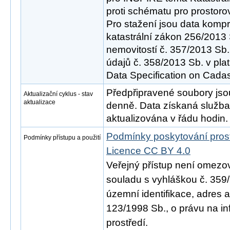
proti schématu pro prostoro
Pro stažení jsou data komp
katastrální zákon 256/2013 
nemovitostí č. 357/2013 Sb.
údajů č. 358/2013 Sb. v pl
Data Specification on Cadast
Předpřipravené soubory js
Aktualizační cyklus - stav
aktualizace
denně. Data získaná služ
aktualizována v řádu hodin.
Podmínky poskytování pros
Podmínky přístupu a použití
Licence CC BY 4.0
Veřejný přístup není omezo
souladu s vyhláškou č. 359/
územní identifikace, adres 
123/1998 Sb., o právu na in
prostředí.