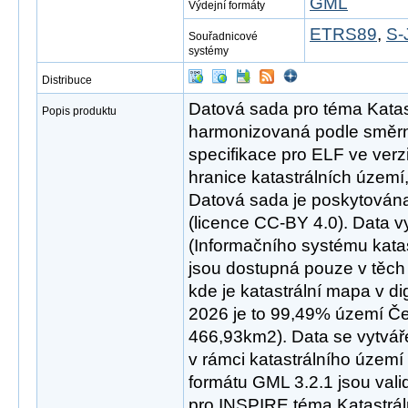
GML
Výdejní formáty
ETRS89
,
S-
Souřadnicové
systémy
Distribuce
Datová sada pro téma Katast
Popis produktu
harmonizovaná podle směrn
specifikace pro ELF ve verz
hranice katastrálních území, 
Datová sada je poskytována
(licence CC-BY 4.0). Data 
(Informačního systému katas
jsou dostupná pouze v těch 
kde je katastrální mapa v dig
2026 je to 99,49% území Česk
466,93km2). Data se vytvář
v rámci katastrálního území
formátu GML 3.2.1 jsou val
pro INSPIRE téma Katastráln