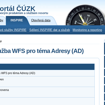
ortál ČÚZK
povým produktům a službám resortu
žby
INSPIRE
Otevřená data
ové služby INSPIRE
Sdílení INSPIRE dat a služeb
Monitoring a reporting
sy
lužba WFS pro téma Adresy (AD)
a WFS pro téma Adresy (AD)
ven
anovena