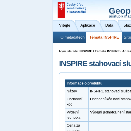
Geop
přístup k ma
Vítejte
Aplikace
Data
Slu
O metadatech
Témata INSPIRE
Síť
Nyní jste zde:
INSPIRE / Témata INSPIRE / Adre
INSPIRE stahovací s
Informace o produktu
Název
INSPIRE stahovací služb
Obchodní
Obchodní kód není stano
kód
Výdejní
Výdejní jednotka není st
jednotka
Cena za
jednotku