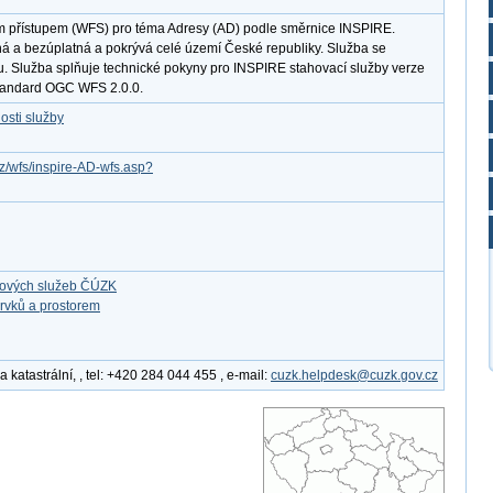
m přístupem (WFS) pro téma Adresy (AD) podle směrnice INSPIRE.
ná a bezúplatná a pokrývá celé území České republiky. Služba se
u. Služba splňuje technické pokyny pro INSPIRE stahovací služby verze
standard OGC WFS 2.0.0.
osti služby
cz/wfs/inspire-AD-wfs.asp?
ťových služeb ČÚZK
rvků a prostorem
katastrální, , tel: +420 284 044 455 , e-mail:
cuzk.helpdesk@cuzk.gov.cz