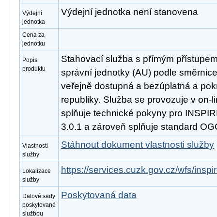
Výdejní jednotka není stanovena
Výdejní
jednotka
Cena za
jednotku
Stahovací služba s přímým přístupe
Popis
produktu
správní jednotky (AU) podle směrnic
veřejně dostupná a bezúplatná a po
republiky. Služba se provozuje v on-l
splňuje technické pokyny pro INSPIR
3.0.1 a zároveň splňuje standard OG
Stáhnout dokument vlastnosti služby
Vlastnosti
služby
https://services.cuzk.gov.cz/wfs/insp
Lokalizace
služby
Poskytovaná data
Datové sady
poskytované
službou