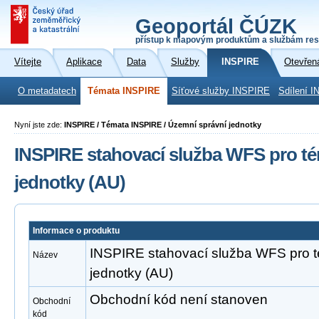
Geoportál ČÚZK
přístup k mapovým produktům a službám res
Vítejte
Aplikace
Data
Služby
INSPIRE
Otevřen
O metadatech
Témata INSPIRE
Síťové služby INSPIRE
Sdílení I
Nyní jste zde:
INSPIRE / Témata INSPIRE / Územní správní jednotky
INSPIRE stahovací služba WFS pro t
jednotky (AU)
Informace o produktu
INSPIRE stahovací služba WFS pro 
Název
jednotky (AU)
Obchodní kód není stanoven
Obchodní
kód