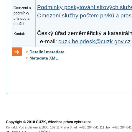
Podmínky poskytování síťových slu
Omezení a
podmínky
Omezení služby počtem prvků a pro
přístupu a
použití
Český úřad zeměměřický a katastrální
Kontakt
, e-mail:
cuzk.helpdesk@cuzk.gov.cz
Detailní metadata
Metadata XML
Copyright © 2010 ČÚZK, Všechna práva vyhrazena
Kontakt: Pod sídlištěm 9/1800, 182 11 Praha 8, tel.: +420 284 041 111, fax: +420 284 04