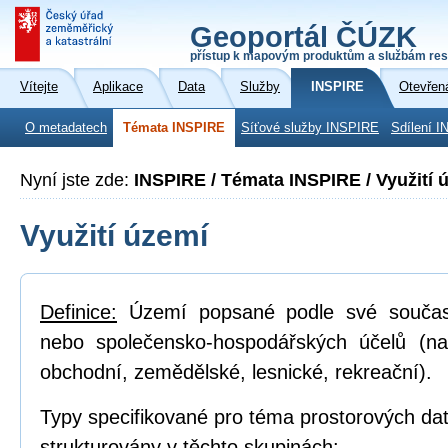
Geoportál ČÚZK
přístup k mapovým produktům a službám res
Vítejte
Aplikace
Data
Služby
INSPIRE
Otevřen
O metadatech
Témata INSPIRE
Síťové služby INSPIRE
Sdílení I
Nyní jste zde:
INSPIRE / Témata INSPIRE / Využití 
Využití území
Definice:
Území popsané podle své součas
nebo společensko-hospodářských účelů (na
obchodní, zemědělské, lesnické, rekreační).
Typy specifikované pro téma prostorových dat
strukturovány v těchto skupinách: