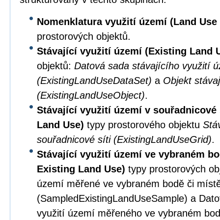
Nomenklatura využití území (Land Us
prostorových objektů.
Stávající využití území (Existing Land
objektů:
Datová sada stávajícího využití 
(ExistingLandUseDataSet)
a
Objekt stávaj
(ExistingLandUseObject)
.
Stávající využití území v souřadnicové 
Land Use)
typy prostorového objektu
Stáv
souřadnicové síti (ExistingLandUseGrid)
.
Stávající využití území ve vybraném b
Existing Land Use)
typy prostorových obj
území měřené ve vybraném bodě či míst
(SampledExistingLandUseSample) a Datov
využití území měřeného ve vybraném bod