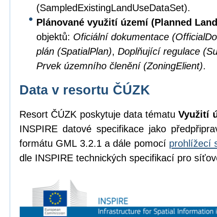
(SampledExistingLandUseDataSet).
Plánované využití území (Planned Lan
objektů:
Oficiální dokumentace (OfficialD
plán (SpatialPlan)
,
Doplňující regulace (S
Prvek územního členění (ZoningElient)
.
Data v resortu ČÚZK
Resort ČÚZK poskytuje data tématu
Využití 
INSPIRE datové specifikace jako předpřipr
formátu GML 3.2.1 a dále pomocí
prohlížecí 
dle INSPIRE technických specifikací pro síťov