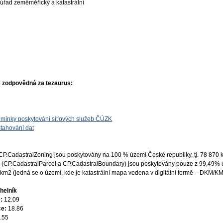
úřad zeměměřický a katastrální
 zodpovědná za tezaurus:
mínky poskytování síťových služeb ČÚZK
tahování dat
CP.CadastralZoning jsou poskytovány na 100 % území České republiky, tj. 78 870 
ypů (CP.CadastralParcel a CP.CadastralBoundary) jsou poskytovány pouze z 99,49%
 km2 (jedná se o území, kde je katastrální mapa vedena v digitální formě – DKM/K
helník
e:
12.09
ce:
18.86
.55