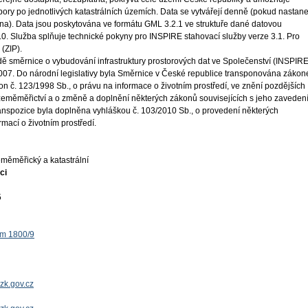
ory po jednotlivých katastrálních územích. Data se vytvářejí denně (pokud nastane
na). Data jsou poskytována ve formátu GML 3.2.1 ve struktuře dané datovou
.0. Služba splňuje technické pokyny pro INSPIRE stahovací služby verze 3.1. Pro
(ZIP).
ě směrnice o vybudování infrastruktury prostorových dat ve Společenství (INSPIRE
 2007. Do národní legislativy byla Směrnice v České republice transponována záko
on č. 123/1998 Sb., o právu na informace o životním prostředí, ve znění pozdějších
 zeměměřictví a o změně a doplnění některých zákonů souvisejících s jeho zaveden
ranspozice byla doplněna vyhláškou č. 103/2010 Sb., o provedení některých
mací o životním prostředí.
měměřický a katastrální
ci
5
ěm 1800/9
zk.gov.cz