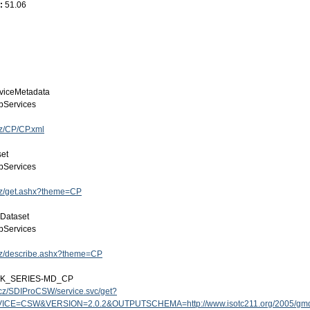
e:
51.06
viceMetadata
Services
cz/CP/CP.xml
set
Services
.cz/get.ashx?theme=CP
 Dataset
Services
.cz/describe.ashx?theme=CP
ZK_SERIES-MD_CP
v.cz/SDIProCSW/service.svc/get?
ICE=CSW&VERSION=2.0.2&OUTPUTSCHEMA=http://www.isotc211.org/2005/g