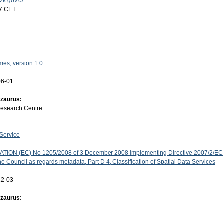
uzk.gov.cz
17 CET
es, version 1.0
06-01
ezaurus:
Research Centre
Service
ON (EC) No 1205/2008 of 3 December 2008 implementing Directive 2007/2/EC 
e Council as regards metadata, Part D 4, Classification of Spatial Data Services
12-03
ezaurus: