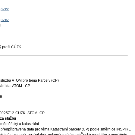
ov.cz
gov.cz
T
 profil ČÚZK
 služba ATOM pro téma Parcely (CP)
vání dat ATOM - CP
29
00025712-CUZK_ATOM_CP
za službu
měměřický a katastrální
 předpřipravená data pro téma Katastrální parcely (CP) podle směrnice INSPIRE
eřejně dostupná, bezúplatná, pokrývá celé území České republiky a umožňuje