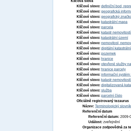
Klíčová slova
Klíčové slovo:
definiční bod, repr
Klíčové slovo:
geografická infor
Klíčové slovo:
geografický značko
Klíčové slovo:
katastrální mapa
Klíčové slovo:
parcela
Klíčové slovo:
katastr nemovitost
Klíčové slovo:
katastrální území
Klíčové slovo:
nemovitost, nemov
Klíčové slovo:
digitální katastrál
Klíčové slovo:
pozemek
Klíčové slovo:
hranice
Klíčové slovo:
otevřené služby na
Klíčové slovo:
hranice parcely
Klíčové slovo:
informační systém 
Klíčové slovo:
katastr nemovitost
Klíčové slovo:
digitalizovaná kat
Klíčové slovo:
služba
Klíčové slovo:
parcelní číslo
Oficiálně registrovaný tezaurus
Název:
Terminologický slovník
Referenční datum
Referenční datum:
2009-
Událost:
zveřejnění
Organizace zodpovědná za t