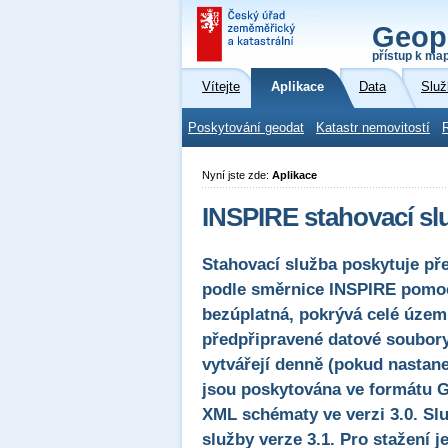
Geop
přístup k ma
Vítejte
Aplikace
Data
Služ
Poskytování geodat
Katastr nemovitostí
Nyní jste zde:
Aplikace
INSPIRE stahovací sl
Stahovací služba poskytuje pře
podle směrnice INSPIRE pomocí
bezúplatná, pokrývá celé územ
předpřipravené datové soubory
vytvářejí denně (pokud nastane
jsou poskytována ve formátu GM
XML schématy ve verzi 3.0. Sl
služby verze 3.1. Pro stažení 