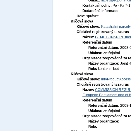
Odkaz:
https://geoportal.c
Kontaktní hodiny:
Po - Pá 7-
Dodatečné informace:
Role:
správce
Klíčová slova
Klíčové slovo:
Katastrální parcely
Oficiálně registrovaný tezaurus
Název:
GEMET - INSPIRE them
Referenční datum
Referenční datum:
2008-
Událost:
zveřejnění
Organizace zodpovědná za t
Název organizace:
Joint 
Role:
kontaktní bod
Klíčová slova
Klíčové slovo:
infoProductAccess
Oficiálně registrovaný tezaurus
Název:
COMMISSION REGULATI
European Partilament and of th
Referenční datum
Referenční datum:
2008-
Událost:
zveřejnění
Organizace zodpovědná za t
Název organizace:
Role: