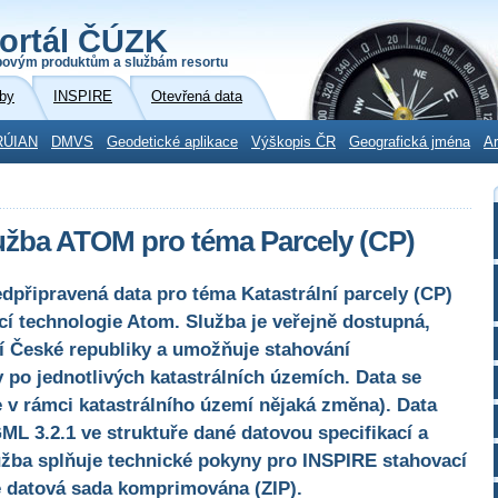
ortál ČÚZK
povým produktům a službám resortu
by
INSPIRE
Otevřená data
RÚIAN
DMVS
Geodetické aplikace
Výškopis ČR
Geografická jména
Ar
užba ATOM pro téma Parcely (CP)
dpřipravená data pro téma Katastrální parcely (CP)
 technologie Atom. Služba je veřejně dostupná,
í České republiky a umožňuje stahování
 po jednotlivých katastrálních územích. Data se
 v rámci katastrálního území nějaká změna). Data
L 3.2.1 ve struktuře dané datovou specifikací a
užba splňuje technické pokyny pro INSPIRE stahovací
je datová sada komprimována (ZIP).