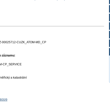
Z-00025712-CUZK_ATOM-MD_CP
ho záznamu:
M-CP_SERVICE
ěřický a katastrální
1800/9