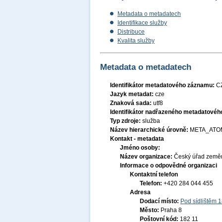
Metadata o metadatech
Identifikace služby
Distribuce
Kvalita služby
Metadata o metadatech
Identifikátor metadatového záznamu:
C
Jazyk metadat:
cze
Znaková sada:
utf8
Identifikátor nadřazeného metadatové
Typ zdroje:
služba
Název hierarchické úrovně:
META_ATO
Kontakt - metadata
Jméno osoby:
Název organizace:
Český úřad zeměm
Informace o odpovědné organizaci
Kontaktní telefon
Telefon:
+420 284 044 455
Adresa
Dodací místo:
Pod sídlištěm 
Město:
Praha 8
Poštovní kód:
182 11