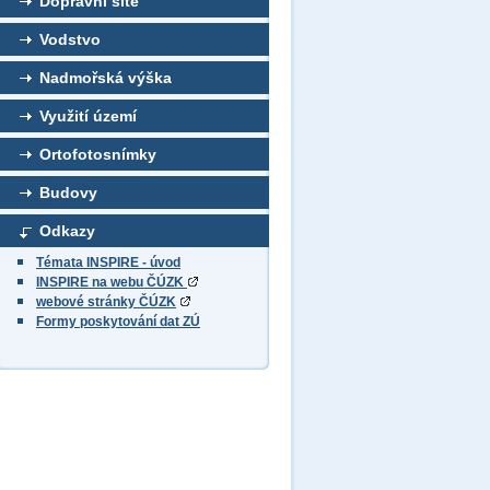
Dopravní sítě
Vodstvo
Nadmořská výška
Využití území
Ortofotosnímky
Budovy
Odkazy
Témata INSPIRE - úvod
INSPIRE na webu ČÚZK
webové stránky ČÚZK
Formy poskytování dat ZÚ