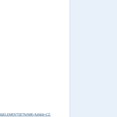
md&ELEMENTSETNAME=full&Id=CZ-