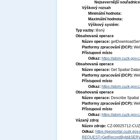
Nejsevernější souřadnic
Výškový rozsah
Minimální hodnota:
Maximální hodnota:
Výškový systém:
Typ vazby:
těsný
Obsahovaná operace
Název operace:
getDownloadSer
Platformy zpracování (DCP):
Web
Přístupové místo
Odkaz:
https://atom.cuzk.gov.
Obsahovaná operace
Název operace:
Get Spatial Data
Platformy zpracování (DCP):
Web
Přístupové místo
Odkaz:
https://atom.cuzk.gov
Obsahovaná operace
Název operace:
Describe Spatial
Platformy zpracování (DCP):
Web
Přístupové místo
Odkaz:
https://atom.cuzk.gov
Vázaný zdroj
Název zdroje:
CZ-00025712-CU
Odkaz:
https://geoportal.cuzk.go
REQUEST=GetRecordById&SERV