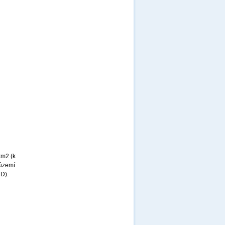
km2 (k
 území
MD).