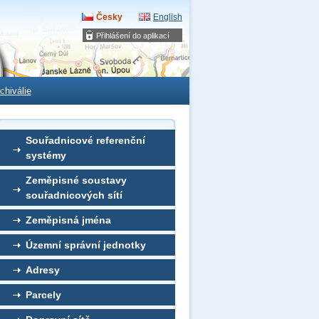
Česky
English
Přihlášení do aplikací
chiválie
Souřadnicové referenční
systémy
Zeměpisné soustavy
souřadnicových sítí
Zeměpisná jména
Územní správní jednotky
Adresy
Parcely