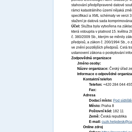
stahování předpřipravené datové soub
rámci katastrálního území nějaká změ
specifikací a XML schématy ve verzi 3
stažení je datová sada komprimována 
Účel:
Služba byla vytvořena na základ
která vstoupila v platnost 15. května
č. 380/2009 Sb., kterým se měnily zák
předpisů, a zákon č. 200/1994 Sb., o
ve znění pozdějších předpisů. Celá t
ustanovení zákona o poskytování infor
Zodpovědná organizace
Jméno osoby:
Název organizace:
Český úřad ze
Informace o odpovědné organiza
Kontaktní telefon
Telefon:
+420 284 044 45
Fax:
Adresa
Dodací místo:
Pod sídlišt
Město:
Praha 8
Poštovní kód:
182 11
Země:
Česká republika
E-mail:
cuzk.helpdesk@cu
Online zdroj