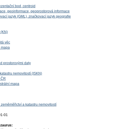
ezentační bod, centroid
mace, geoinformace, geoprostorová informace
vací jazyk (GML), značkovací jazyk geografie
í (KN)
itá věc
ní mapa
d prostorovými daty
katastru nemovitostí (ISKN)
í ČR
astrální mapa
 zeměměřictví a katastru nemovitostí
01-01
ezaurus: