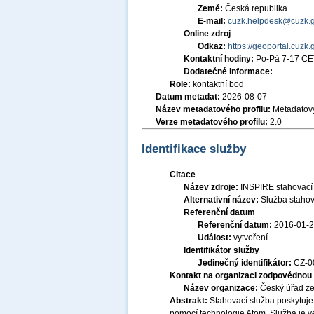
Země:
Česká republika
E-mail:
cuzk.helpdesk@cuzk.g
Online zdroj
Odkaz:
https://geoportal.cuzk.
Kontaktní hodiny:
Po-Pá 7-17 CE
Dodatečné informace:
Role:
kontaktní bod
Datum metadat:
2026-08-07
Název metadatového profilu:
Metadatový
Verze metadatového profilu:
2.0
Identifikace služby
Citace
Název zdroje:
INSPIRE stahovací
Alternativní název:
Služba staho
Referenční datum
Referenční datum:
2016-01-
Událost:
vytvoření
Identifikátor služby
Jedinečný identifikátor:
CZ-
Kontakt na organizaci zodpovědnou 
Název organizace:
Český úřad ze
Abstrakt:
Stahovací služba poskytuje
pomocí technologie Atom. Služba je v