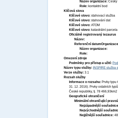
Název organizace:
Český 
Role:
kontaktní bod
Klíčová slova
Klíčové slovo:
stahovací služba
Klíčové slovo:
stahování dat
Klíčové slovo:
ATOM
Klíčové slovo:
katastrální parcela
Oficiálně registrovaný tezaurus
Název:
Referenční datum
Organizace
Název organizace:
Role:
Omezení zdroje
Podmínky pro přístup a užití:
Pod
Název typu služby:
INSPIRE služba s
Verze služby:
3.1
Rozsah služby
Informace o rozsahu:
Prvky typu 
31. 12. 2016). Prvky ostatních t
České republiky, tj. 78 466,93km2
Geografické ohraničení
Minimální ohraničující pravoú
Nejzápadnější souřadnic
Nejvýchodnější souřadni
Nejjižnější souřadnice:
48