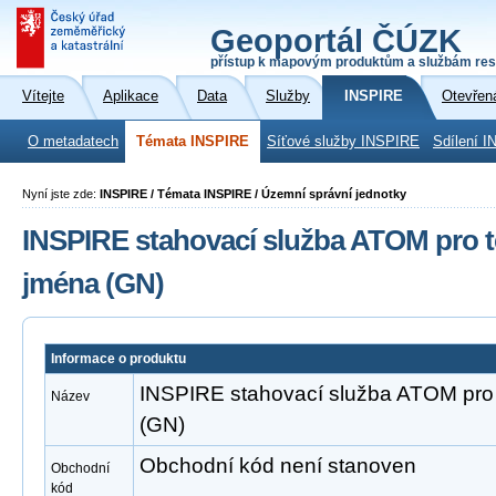
Geoportál ČÚZK
přístup k mapovým produktům a službám res
Vítejte
Aplikace
Data
Služby
INSPIRE
Otevřen
O metadatech
Témata INSPIRE
Síťové služby INSPIRE
Sdílení I
Nyní jste zde:
INSPIRE / Témata INSPIRE / Územní správní jednotky
INSPIRE stahovací služba ATOM pro
jména (GN)
Informace o produktu
INSPIRE stahovací služba ATOM pr
Název
(GN)
Obchodní kód není stanoven
Obchodní
kód