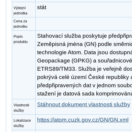
stát
Výdejní
jednotka
Cena za
jednotku
Stahovací služba poskytuje předpřip
Popis
produktu
Zeměpisná jména (GN) podle směrn
technologie Atom. Data jsou dostupn
Geopackage (GPKG) a souřadnicov
ETRS89/TM33. Služba je veřejně dos
pokrývá celé území České republiky
předpřipravených dat v jednom soubor
stažení je datová sada komprimována
Stáhnout dokument vlastnosti služby
Vlastnosti
služby
https://atom.cuzk.gov.cz/GN/GN.xml
Lokalizace
služby