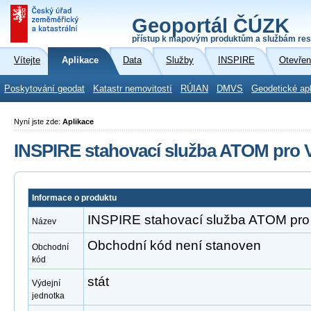
Geoportál ČÚZK
přístup k mapovým produktům a službám res
Vítejte
Aplikace
Data
Služby
INSPIRE
Otevřen
Poskytování geodat
Katastr nemovitostí
RÚIAN
DMVS
Geodetické ap
Nyní jste zde:
Aplikace
INSPIRE stahovací služba ATOM pro V
Informace o produktu
INSPIRE stahovací služba ATOM pro 
Název
Obchodní kód není stanoven
Obchodní
kód
stát
Výdejní
jednotka