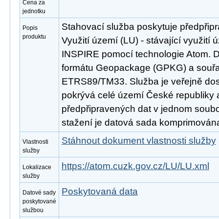
Cena za
jednotku
Stahovací služba poskytuje předpřip
Popis
produktu
Využití území (LU) - stávající využití
INSPIRE pomocí technologie Atom. D
formátu Geopackage (GPKG) a souř
ETRS89/TM33. Služba je veřejně dos
pokrývá celé území České republiky
předpřipravených dat v jednom soubor
stažení je datová sada komprimována
Stáhnout dokument vlastnosti služby
Vlastnosti
služby
https://atom.cuzk.gov.cz/LU/LU.xml
Lokalizace
služby
Poskytovaná data
Datové sady
poskytované
službou