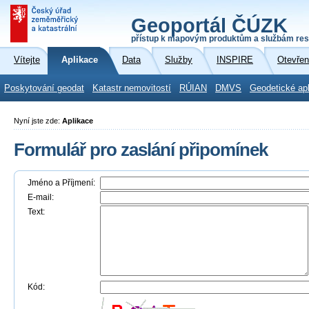
Geoportál ČÚZK
přístup k mapovým produktům a službám res
Vítejte
Aplikace
Data
Služby
INSPIRE
Otevřen
Poskytování geodat
Katastr nemovitostí
RÚIAN
DMVS
Geodetické ap
Nyní jste zde:
Aplikace
Formulář pro zaslání připomínek
Jméno a Příjmení:
E-mail:
Text:
Kód: