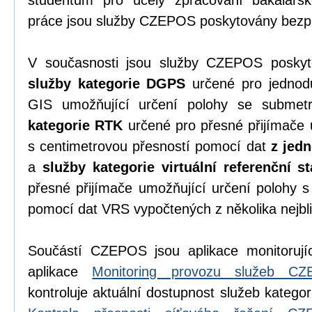
studentům pro účely zpracování bakalářsk
práce jsou služby CZEPOS poskytovány bezpl
V současnosti jsou služby CZEPOS poskyto
služby kategorie DGPS
určené pro jednodu
GIS umožňující určení polohy se submet
kategorie RTK
určené pro přesné přijímače 
s centimetrovou přesností pomocí dat
z jedn
a
služby kategorie virtuální referenční s
přesné přijímače umožňující určení polohy s
pomocí dat VRS vypočtených z několika nejbli
Součástí CZEPOS jsou aplikace monitorujíc
aplikace
Monitoring provozu služeb C
kontroluje aktuální dostupnost služeb katego