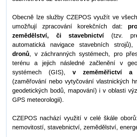
Obecně lze služby CZEPOS využít ve všech
umožňují zpracování korekčních dat:
pr
zemědělství, či stavebnictví
(tzv. pre
automatická navigace stavebních strojů)
dronů
, v záchranných systémech, pro přesn
terénu a jejich následné začlenění v geo
systémech (GIS),
v zeměměřictví a k
(zaměřování nebo vytyčování vlastnických hr
geodetických bodů, mapování) i v oblasti v
GPS meteorologii).
CZEPOS nachází využití v celé škále oborů:
nemovitostí, stavebnictví, zemědělství, energet