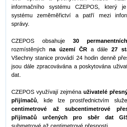
informačního systému CZEPOS, který je 
systému zeměměřictví a patří mezi info
správy.
CZEPOS obsahuje
30 permanentníc
rozmístěných
na území ČR
a dále
27 st
Všechny stanice provádí 24 hodin denně př
jsou dále zpracovávána a poskytována uživa
dat.
CZEPOS využívají zejména
uživatelé přes
přijímačů
, kde lze prostřednictvím sl
centimetrové až subcentimetrové přes
přijímačů určených pro sběr dat GI
submetrové až centimetrové přesnosti.