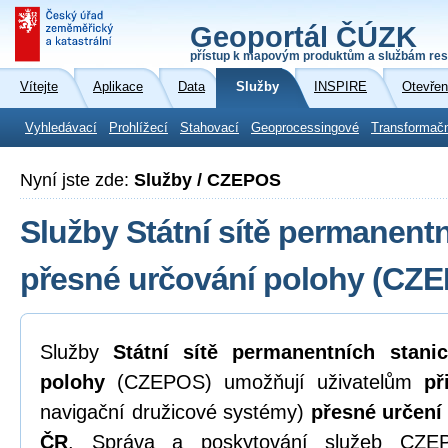
Geoportál ČÚZK
přístup k mapovým produktům a službám res
Vítejte
Aplikace
Data
Služby
INSPIRE
Otevřen
Vyhledávací
Prohlížecí
Stahovací
Geoprocessingové
Transformač
Nyní jste zde:
Služby / CZEPOS
Služby Státní sítě permanentn
přesné určování polohy (CZ
Služby
Státní sítě permanentních stani
polohy
(CZEPOS) umožňují uživatelům
př
navigační družicové systémy)
přesné určení
ČR
. Správa a poskytování služeb CZEP