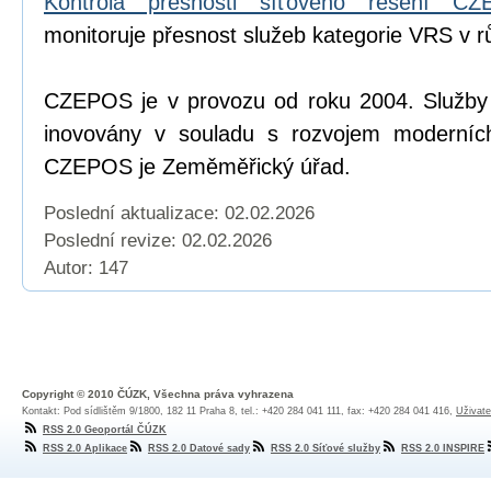
Kontrola přesnosti síťového řešení C
monitoruje přesnost služeb kategorie VRS v r
CZEPOS je v provozu od roku 2004. Služb
inovovány v souladu s rozvojem moderních
CZEPOS je Zeměměřický úřad.
Poslední aktualizace: 02.02.2026
Poslední revize:
02.02.2026
Autor: 147
Copyright © 2010 ČÚZK, Všechna práva vyhrazena
Kontakt: Pod sídlištěm 9/1800, 182 11 Praha 8, tel.: +420 284 041 111, fax: +420 284 041 416,
Uživate
RSS 2.0 Geoportál ČÚZK
RSS 2.0 Aplikace
RSS 2.0 Datové sady
RSS 2.0 Síťové služby
RSS 2.0 INSPIRE