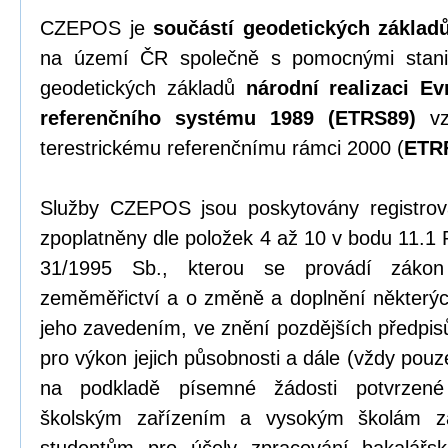
CZEPOS je
součástí geodetických základ
na území ČR společně s pomocnými stani
geodetických základů
národní realizaci Ev
referenčního systému 1989 (ETRS89)
vz
terestrickému referenčnímu rámci 2000 (
ETR
Služby CZEPOS jsou poskytovány registrov
zpoplatněny dle položek 4 až 10 v bodu 11.1 
31/1995 Sb., kterou se provádí záko
zeměměřictví a o změně a doplnění některýc
jeho zavedením, ve znění pozdějších předpi
pro výkon jejich působnosti a dále (vždy pou
na podkladě písemné žádosti potvrzené
školským zařízením a vysokým školám z