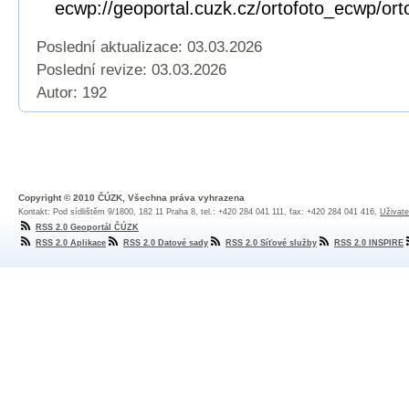
ecwp://geoportal.cuzk.cz/ortofoto_ecwp/or
Poslední aktualizace: 03.03.2026
Poslední revize:
03.03.2026
Autor: 192
Copyright © 2010 ČÚZK, Všechna práva vyhrazena
Kontakt: Pod sídlištěm 9/1800, 182 11 Praha 8, tel.: +420 284 041 111, fax: +420 284 041 416,
Uživate
RSS 2.0 Geoportál ČÚZK
RSS 2.0 Aplikace
RSS 2.0 Datové sady
RSS 2.0 Síťové služby
RSS 2.0 INSPIRE