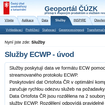
Geoportál ČÚZK
přístup k mapovým produktům a službám res
Vítejte
Aplikace
Data
Služby
INSPIRE
Otevřen
Vyhledávací
Prohlížecí
Stahovací
Geoprocessingové
Transformač
Nyní jste zde:
Služby
Služby ECWP - úvod
Služby poskytují data ve formátu ECW pomoc
streamovaného protokolu ECWP.
Poskytování dat Ortofota ČR v optimální k
zaručuje rychlou odezvu služeb na požadavky 
Data Ortofota ČR jsou rozdělena na 2 soubor
služby ECWP. Rozdělení odpovídá pravidelné r