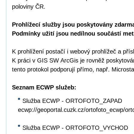
poloviny ČR.
Prohlížecí služby jsou poskytovány zdarma
Podmínky užití jsou nedílnou součástí met
K prohlížení postačí i webový prohlížeč a přís
K práci v GIS SW ArcGis je rovněž poskytov
tento protokol podporují přímo, např. Microst
Seznam ECWP služeb:
Služba ECWP - ORTOFOTO_ZAPAD
ecwp://geoportal.cuzk.cz/ortofoto_ecwp/or
Služba ECWP - ORTOFOTO_VYCHOD