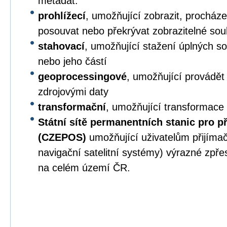
metadat.
prohlížecí
, umožňující zobrazit, procházet,
posouvat nebo překrývat zobrazitelné sou
stahovací
, umožňující stažení úplných s
nebo jeho částí
geoprocessingové
, umožňující provádět
zdrojovými daty
transformační
, umožňující transformace
Státní sítě permanentních stanic pro p
(CZEPOS)
umožňující uživatelům přijíma
navigační satelitní systémy) výrazné zpř
na celém území ČR.