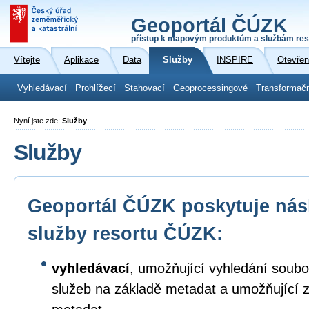
Geoportál ČÚZK
přístup k mapovým produktům a službám res
Vítejte
Aplikace
Data
Služby
INSPIRE
Otevřen
Vyhledávací
Prohlížecí
Stahovací
Geoprocessingové
Transformač
Nyní jste zde:
Služby
Služby
Geoportál ČÚZK poskytuje násl
služby resortu ČÚZK:
vyhledávací
, umožňující vyhledání soubo
služeb na základě metadat a umožňující 