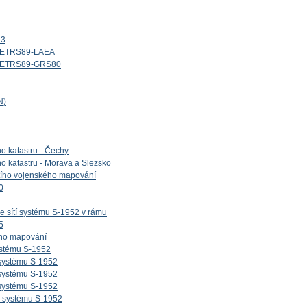
13
d_ETRS89-LAEA
id_ETRS89-GRS80
N)
ho katastru - Čechy
ho katastru - Morava a Slezsko
etího vojenského mapování
0
e sítí systému S-1952 v rámu
5
ého mapování
ystému S-1952
 systému S-1952
 systému S-1952
 systému S-1952
v systému S-1952