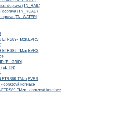
ová dráha (TN_CABLE)
niční doprava (TN_RAIL)
iční doprava (TN_ROAD)
ní doprava (TN_WATER)
G
5G ETRS89-TMzn,EVRS
G
4G ETRS89-TMzn,EVRS
ice
ID (EL GRID)
 (EL TIN)
G
1G ETRS89-TMzn,EVRS
- obrazová korelace
/ETRS89-TMzn - obrazová korelace