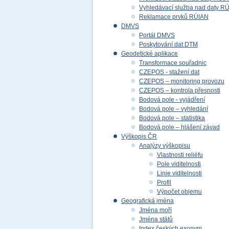
Vyhledávací služba nad daty R
Reklamace prvků RÚIAN
DMVS
Portál DMVS
Poskytování dat DTM
Geodetické aplikace
Transformace souřadnic
CZEPOS - stažení dat
CZEPOS – monitoring provozu
CZEPOS – kontrola přesnosti
Bodová pole - vyjádření
Bodová pole – vyhledání
Bodová pole – statistika
Bodová pole – hlášení závad
Výškopis ČR
Analýzy výškopisu
Vlastnosti reliéfu
Pole viditelnosti
Linie viditelnosti
Profil
Výpočet objemu
Geografická jména
Jména moří
Jména států
Index českých exonym