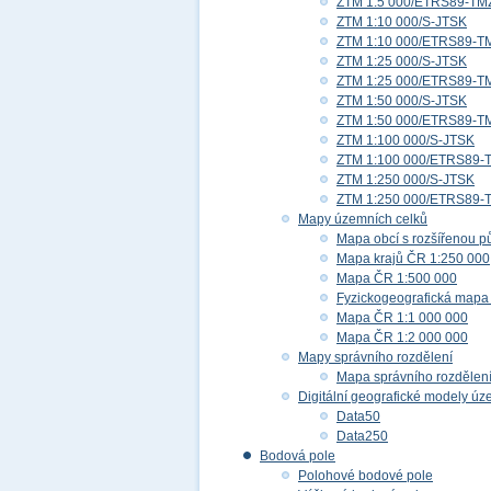
ZTM 1:5 000/ETRS89-TM
ZTM 1:10 000/S-JTSK
ZTM 1:10 000/ETRS89-T
ZTM 1:25 000/S-JTSK
ZTM 1:25 000/ETRS89-T
ZTM 1:50 000/S-JTSK
ZTM 1:50 000/ETRS89-T
ZTM 1:100 000/S-JTSK
ZTM 1:100 000/ETRS89-
ZTM 1:250 000/S-JTSK
ZTM 1:250 000/ETRS89-
Mapy územních celků
Mapa obcí s rozšířenou p
Mapa krajů ČR 1:250 000
Mapa ČR 1:500 000
Fyzickogeografická mapa
Mapa ČR 1:1 000 000
Mapa ČR 1:2 000 000
Mapy správního rozdělení
Mapa správního rozdělen
Digitální geografické modely ú
Data50
Data250
Bodová pole
Polohové bodové pole