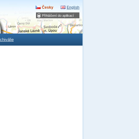
Česky
English
Přihlášení do aplikací
chiválie