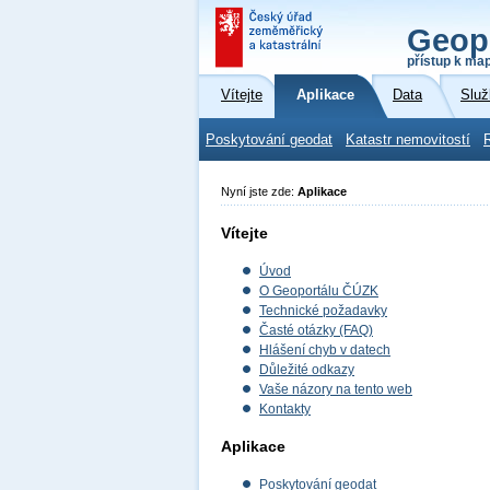
Geop
přístup k ma
Vítejte
Aplikace
Data
Služ
Poskytování geodat
Katastr nemovitostí
Nyní jste zde:
Aplikace
Vítejte
Úvod
O Geoportálu ČÚZK
Technické požadavky
Časté otázky (FAQ)
Hlášení chyb v datech
Důležité odkazy
Vaše názory na tento web
Kontakty
Aplikace
Poskytování geodat