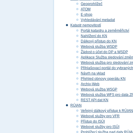
Geoprohlížeč
ATOM
E-shop
Vyhledávání metadat
Katastr nemovitostí
Portál katastru a zeměměřictví
Nahlížení do KN
Dálkový přístup do KN
Webová služba WSDP
Žádost o účet do DP a WSDP
Aplikace Služba sledování změ
Webová služba pro sledování z
Přihlašovací portál do vybraných
Návrh na vklad
Přehled obnovy operátu KN
Archiv-Web
Webová služba WSGP
Webová služba WFS pro data 
REST API dat KN
RÚIAN
Veřejný dálkový přístup k RÚIAN
Webové služby pro VFR
Přístup do ISÚI
Webové služby pro ISÚI
Prohlížecí služba nad daty RÚI