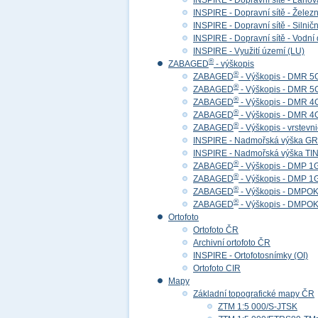
INSPIRE - Dopravní sítě - Lan
INSPIRE - Dopravní sítě - Želez
INSPIRE - Dopravní sítě - Siln
INSPIRE - Dopravní sítě - Vod
INSPIRE - Využití území (LU)
®
ZABAGED
- výškopis
®
ZABAGED
- Výškopis - DMR 5
®
ZABAGED
- Výškopis - DMR 
®
ZABAGED
- Výškopis - DMR 4
®
ZABAGED
- Výškopis - DMR 
®
ZABAGED
- Výškopis - vrstevn
INSPIRE - Nadmořská výška GR
INSPIRE - Nadmořská výška TIN
®
ZABAGED
- Výškopis - DMP 1
®
ZABAGED
- Výškopis - DMP 
®
ZABAGED
- Výškopis - DMPOK 
®
ZABAGED
- Výškopis - DMPOK
Ortofoto
Ortofoto ČR
Archivní ortofoto ČR
INSPIRE - Ortofotosnímky (OI)
Ortofoto CIR
Mapy
Základní topografické mapy ČR
ZTM 1:5 000/S-JTSK