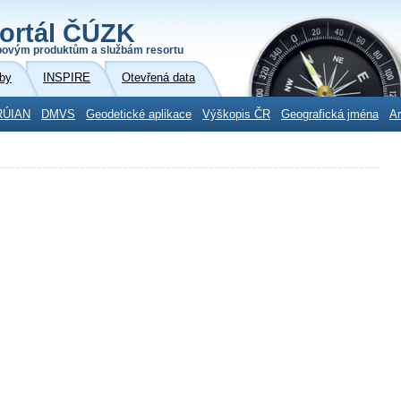
ortál ČÚZK
povým produktům a službám resortu
by
INSPIRE
Otevřená data
RÚIAN
DMVS
Geodetické aplikace
Výškopis ČR
Geografická jména
Ar