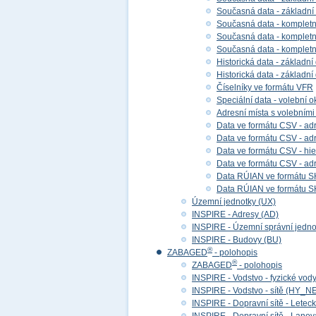
Současná data - základní
Současná data - kompletní
Současná data - kompletní 
Současná data - kompletn
Historická data - základní
Historická data - základní
Číselníky ve formátu VFR
Speciální data - volební ok
Adresní místa s volebními
Data ve formátu CSV - adr
Data ve formátu CSV - adre
Data ve formátu CSV - hier
Data ve formátu CSV - adr
Data RÚIAN ve formátu S
Data RÚIAN ve formátu SH
Územní jednotky (UX)
INSPIRE - Adresy (AD)
INSPIRE - Územní správní jedno
INSPIRE - Budovy (BU)
®
ZABAGED
- polohopis
®
ZABAGED
- polohopis
INSPIRE - Vodstvo - fyzické vod
INSPIRE - Vodstvo - sítě (HY_N
INSPIRE - Dopravní sítě - Lete