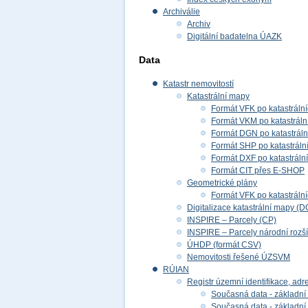
Archiválie
Archiv
Digitální badatelna ÚAZK
Data
Katastr nemovitostí
Katastrální mapy
Formát VFK po katastráln
Formát VKM po katastráln
Formát DGN po katastrál
Formát SHP po katastráln
Formát DXF po katastráln
Formát CIT přes E-SHOP
Geometrické plány
Formát VFK po katastráln
Digitalizace katastrální mapy (D
INSPIRE – Parcely (CP)
INSPIRE – Parcely národní rozš
ÚHDP (formát CSV)
Nemovitosti řešené ÚZSVM
RÚIAN
Registr územní identifikace, adr
Současná data - základní 
Současná data - základní 