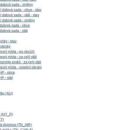
 datová sada - změny
 datová sada - obce - stav
datová sada - stát - stav
í datová sada - změny
 datová sada - obce
 datová sada - stát
rsky - stav
 okrsky
esní místa - po obcích
sní místa - za celý stát
archie prvků - za celý stát
esní místa - volební okrsky
HP - obce
P - stát
tky (AU)
y (HY_P)
ET)
cká doprava (TN_AIR)