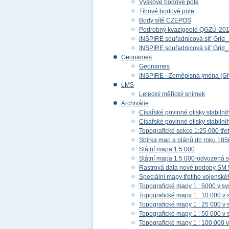
Výškové bodové pole
Tíhové bodové pole
Body sítě CZEPOS
Podrobný kvazigeoid QGZÚ-20
INSPIRE souřadnicová síť Gri
INSPIRE souřadnicová síť Gr
Geonames
Geonames
INSPIRE - Zeměpisná jména (G
LMS
Letecký měřický snímek
Archiválie
Císařské povinné otisky stabilní
Císařské povinné otisky stabilní
Topografické sekce 1:25 000 tř
Sbírka map a plánů do roku 185
Státní mapa 1:5 000
Státní mapa 1:5 000-odvozená s
Rastrová data nové podoby SM 
Speciální mapy třetího vojensk
Topografické mapy 1 : 5000 v s
Topografické mapy 1 : 10 000 v
Topografické mapy 1 : 25 000 v
Topografické mapy 1 : 50 000 v
Topografické mapy 1 : 100 000 