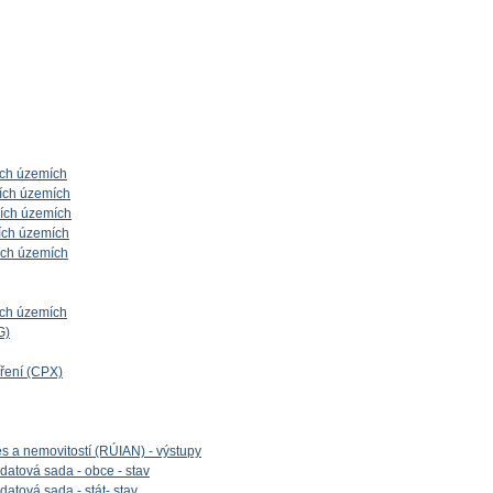
ích územích
ích územích
ních územích
ích územích
ích územích
ích územích
G)
íření (CPX)
es a nemovitostí (RÚIAN) - výstupy
datová sada - obce - stav
datová sada - stát- stav