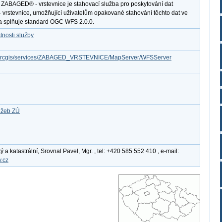
 ZABAGED® - vrstevnice je stahovací služba pro poskytování dat
vrstevnice, umožňující uživatelům opakované stahování těchto dat ve
a splňuje standard OGC WFS 2.0.0.
tnosti služby
cz/arcgis/services/ZABAGED_VRSTEVNICE/MapServer/WFSServer
lužeb ZÚ
 katastrální, Srovnal Pavel, Mgr. , tel: +420 585 552 410 , e-mail:
.cz