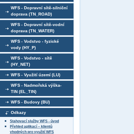
WFS - Dopravní sítě-silniční
doprava (TN_ROAD)
WFS - Dopravní sítě-vodní
doprava (TN_WATER)
WFS - Vodstvo - fyzické
vody (HY_P)
WFS - Vodstvo - sítě
(HY_NET)
WFS - Využití území (LU)
WFS - Nadmořská výška-
TIN (EL_TIN)
WFS - Budovy (BU)
Odkazy
Stahovací služby WFS - úvod
Přehled aplikací – klientů
vhodných pro využití WFS