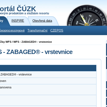
ortál ČÚZK
povým produktům a službám resortu
by
INSPIRE
Otevřená data
Geoprocessingové
Transformační
CZEPOS
služby WFS / WFS - ZABAGED® - vrstevnice
S - ZABAGED® - vrstevnice
- ZABAGED® - vrstevnice
noven
stanovena