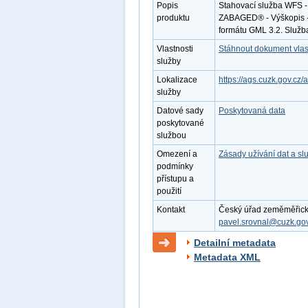
Popis
Stahovací služba WFS -
produktu
ZABAGED® - Výškopis - 
formátu GML 3.2. Služb
Vlastnosti
Stáhnout dokument vlas
služby
Lokalizace
https://ags.cuzk.gov.
služby
Datové sady
Poskytovaná data
poskytované
službou
Omezení a
Zásady užívání dat a s
podmínky
přístupu a
použití
Kontakt
Český úřad zeměměřický a
pavel.srovnal@cuzk.gov
Detailní metadata
Metadata XML