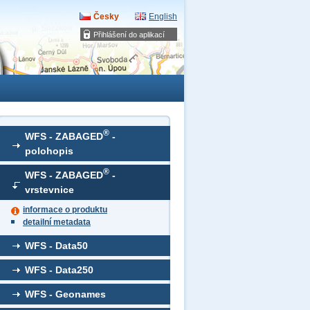
Česky
English
Přihlášení do aplikací
®
WFS - ZABAGED
-
polohopis
®
WFS - ZABAGED
-
vrstevnice
informace o produktu
detailní metadata
WFS - Data50
WFS - Data250
WFS - Geonames