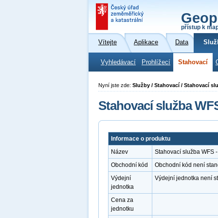
Geop
přístup k ma
Vítejte
Aplikace
Data
Služ
Vyhledávací
Prohlížecí
Stahovací
Nyní jste zde:
Služby / Stahovací / Stahovací 
Stahovací služba WF
Informace o produktu
Název
Stahovací služba WFS 
Obchodní kód
Obchodní kód není sta
Výdejní
Výdejní jednotka není 
jednotka
Cena za
jednotku