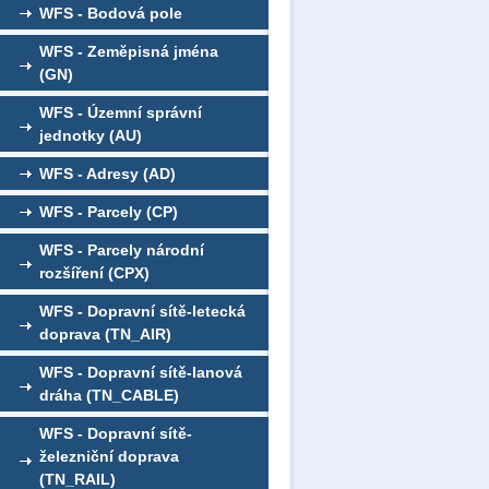
WFS - Bodová pole
WFS - Zeměpisná jména
(GN)
WFS - Územní správní
jednotky (AU)
WFS - Adresy (AD)
WFS - Parcely (CP)
WFS - Parcely národní
rozšíření (CPX)
WFS - Dopravní sítě-letecká
doprava (TN_AIR)
WFS - Dopravní sítě-lanová
dráha (TN_CABLE)
WFS - Dopravní sítě-
železniční doprava
(TN_RAIL)