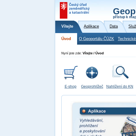
Geop
přístup k ma
Vítejte
Aplikace
Data
Slu
Úvod
O Geoportálu ČÚZK
Technické
Nyní jste zde:
Vítejte / Úvod
E-shop
Geoprohlížeč
Nahlížení do KN