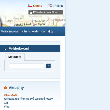
Česky
English
Přihlášení do aplikací
Vaše názory na tento web
Kontakty
Vyhledávání
Metadata
Aktuality
30.07.2026
Aktualizace Přehledové webové mapy
ČR
Více