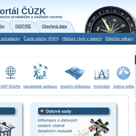
ortál ČÚZK
povým produktům a službám resortu
žby
INSPIRE
Otevřená data
 požadavky
Časté otázky (FAQ)
Hlášení chyb v datech
Důležité odkazy
VDP RÚIAN
Geodetické aplikace
Analýzy výškopisu
Archiválie
Jména světa