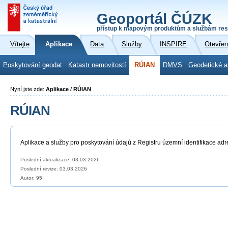
Geoportál ČÚZK
přístup k mapovým produktům a službám res
Vítejte
Aplikace
Data
Služby
INSPIRE
Otevřen
Poskytování geodat
Katastr nemovitostí
RÚIAN
DMVS
Geodetické a
Nyní jste zde:
Aplikace / RÚIAN
RÚIAN
Aplikace a služby pro poskytování údajů z Registru územní identifikace adr
Poslední aktualizace: 03.03.2026
Poslední revize:
03.03.2026
Autor: 95