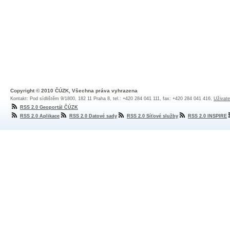
Copyright © 2010 ČÚZK, Všechna práva vyhrazena
Kontakt: Pod sídlištěm 9/1800, 182 11 Praha 8, tel.: +420 284 041 111, fax: +420 284 041 416,
Uživate
RSS 2.0 Geoportál ČÚZK
RSS 2.0 Aplikace
RSS 2.0 Datové sady
RSS 2.0 Síťové služby
RSS 2.0 INSPIRE