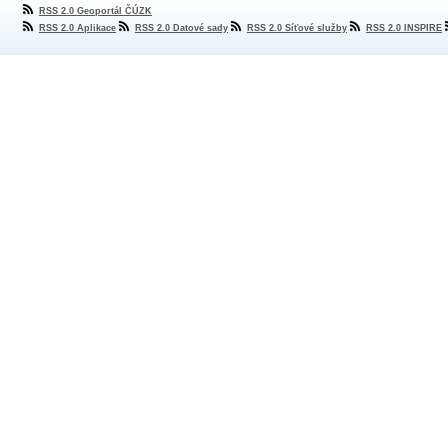
RSS 2.0 Geoportál ČÚZK
RSS 2.0 Aplikace
RSS 2.0 Datové sady
RSS 2.0 Síťové služby
RSS 2.0 INSPIRE