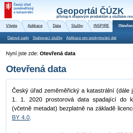
Geoportál ČÚZK
přístup k mapovým produktům a službám res
Vítejte
Aplikace
Data
Služby
INSPIRE
Otevřen
Datové sady
Stahovací služby
Aplikace pro poskytování dat
Nyní jste zde:
Otevřená data
Otevřená data
Český úřad zeměměřický a katastrální (dále 
1. 1. 2020 prostorová data spadající do 
(včetně metadat) bezplatně na základě licen
BY 4.0
.