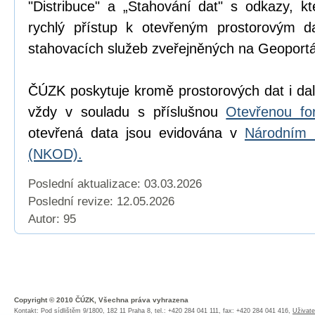
"Distribuce" a „Stahování dat" s odkazy, k
rychlý přístup k otevřeným prostorovým d
stahovacích služeb zveřejněných na Geoport
ČÚZK poskytuje kromě prostorových dat i dal
vždy v souladu s příslušnou
Otevřenou fo
otevřená data jsou evidována v
Národním 
(NKOD).
Poslední aktualizace: 03.03.2026
Poslední revize:
12.05.2026
Autor: 95
Copyright © 2010 ČÚZK, Všechna práva vyhrazena
Kontakt: Pod sídlištěm 9/1800, 182 11 Praha 8, tel.: +420 284 041 111, fax: +420 284 041 416,
Uživate