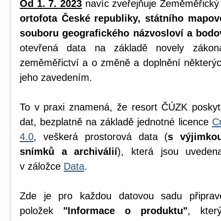
Od 1. 7. 2023
navíc zveřejňuje Zeměměřický
ortofota České republiky, státního mapov
souboru geografického názvosloví a bodo
otevřená data na základě novely zák
zeměměřictví a o změně a doplnění některýc
jeho zavedením.
To v praxi znamená, že resort ČÚZK poskyt
dat, bezplatně na základě jednotné licence
C
4.0
, veškerá prostorová data (
s výjimko
snímků a archiválií
), která jsou uvede
v záložce
Data
.
Zde je pro každou datovou sadu připrav
položek
"Informace o produktu"
, kter