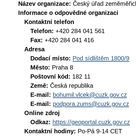
Název organizace:
Český úřad zeměměřick
Informace o odpovědné organizaci
Kontaktní telefon
Telefon:
+420 284 041 561
Fax:
+420 284 041 416
Adresa
Dodací místo:
Pod sídlištěm 1800/9
Město:
Praha 8
Poštovní kód:
182 11
Země:
Česká republika
E-mail:
bohumil.vlcek@cuzk.gov.cz
E-mail:
podpora.zums@cuzk.gov.cz
Online zdroj
Odkaz:
https://geoportal.cuzk.gov.cz
Kontaktní hodiny:
Po-Pá 9-14 CET