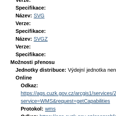
Verze:
Specifikace:
Název:
SVG
Verze:
Specifikace:
Název:
SVGZ
Verze:
Specifikace:
Možnosti přenosu
Jednotky distribuce:
Výdejní jednotka ne
Online
Odkaz:
https://ags.cuzk.gov.cz/arcgis1/servi
service=WMS&request=getCapabilities
Protokol:
wms