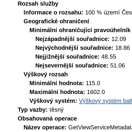
Rozsah služby
Informace o rozsahu:
100 % území České
Geografické ohraničení
Minimální ohraničující pravoúhelník
Nejzápadnější souřadnice:
12.09
Nejvýchodnější souřadnice:
18.86
Nejjižnější souřadnice:
48.55
Nejsevernější souřadnice:
51.06
Výškový rozsah
Minimální hodnota:
115.0
Maximální hodnota:
1602.0
Výškový systém:
Výškový systém balt
Typ vazby:
těsný
Obsahovaná operace
Název operace:
GetViewServiceMetadat