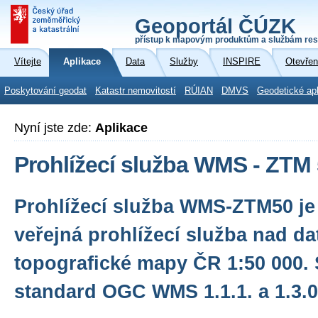
Geoportál ČÚZK
přístup k mapovým produktům a službám res
Vítejte
Aplikace
Data
Služby
INSPIRE
Otevřen
Poskytování geodat
Katastr nemovitostí
RÚIAN
DMVS
Geodetické ap
Nyní jste zde:
Aplikace
Prohlížecí služba WMS - ZTM
Prohlížecí služba WMS-ZTM50 je
veřejná prohlížecí služba nad da
topografické mapy ČR 1:50 000. 
standard OGC WMS 1.1.1. a 1.3.0