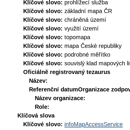
Klíčové slovo:
prohlížecí služba
Klíčové slovo:
základní mapa ČR
Klíčové slovo:
chráněná území
Klíčové slovo:
využití území
Klíčové slovo:
topomapa
Klíčové slovo:
mapa České republiky
Klíčové slovo:
podrobné měřítko
Klíčové slovo:
souvislý klad mapových li
Oficiálně registrovaný tezaurus
Název:
Referenční datum
Organizace zodpov
Název organizace:
Role:
Klíčová slova
Klíčové slovo:
infoMapAccessService