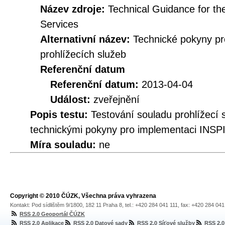
Název zdroje:
Technical Guidance for t
Services
Alternativní název:
Technické pokyny p
prohlížecích služeb
Referenční datum
Referenční datum:
2013-04-04
Událost:
zveřejnění
Popis testu:
Testování souladu prohlížec
technickými pokyny pro implementaci INSPI
Míra souladu:
ne
Copyright © 2010 ČÚZK, Všechna práva vyhrazena
Kontakt: Pod sídlištěm 9/1800, 182 11 Praha 8, tel.: +420 284 041 111, fax: +420 284 04
RSS 2.0 Geoportál ČÚZK
RSS 2.0 Aplikace
RSS 2.0 Datové sady
RSS 2.0 Síťové služby
RSS 2.0