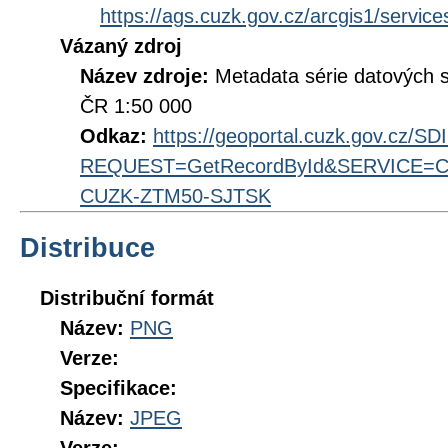
https://ags.cuzk.gov.cz/arcgis1/ser
Vázaný zdroj
Název zdroje:
Metadata série datových 
ČR 1:50 000
Odkaz:
https://geoportal.cuzk.gov.cz/S
REQUEST=GetRecordById&SERVICE=CS
CUZK-ZTM50-SJTSK
Distribuce
Distribuční formát
Název:
PNG
Verze:
Specifikace:
Název:
JPEG