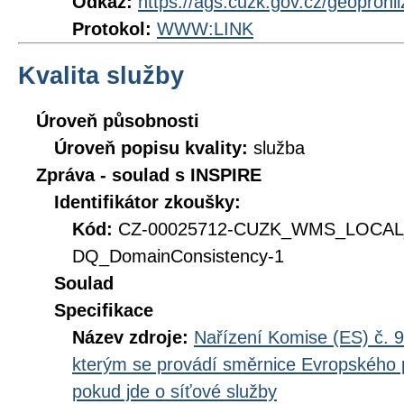
Odkaz:
https://ags.cuzk.gov.cz/geoprohl
Protokol:
WWW:LINK
Kvalita služby
Úroveň působnosti
Úroveň popisu kvality:
služba
Zpráva - soulad s INSPIRE
Identifikátor zkoušky:
Kód:
CZ-00025712-CUZK_WMS_LOCAL
DQ_DomainConsistency-1
Soulad
Specifikace
Název zdroje:
Nařízení Komise (ES) č. 9
kterým se provádí směrnice Evropského 
pokud jde o síťové služby