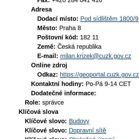
Fax:
+420 284 041 416
Adresa
Dodací místo:
Pod sídlištěm 1800/9
Město:
Praha 8
Poštovní kód:
182 11
Země:
Česká republika
E-mail:
milan.krizek@cuzk.gov.cz
Online zdroj
Odkaz:
https://geoportal.cuzk.gov.cz
Kontaktní hodiny:
Po-Pá 9-14 CET
Dodatečné informace:
Role:
správce
Klíčová slova
Klíčové slovo:
Budovy
Klíčové slovo:
Dopravní sítě