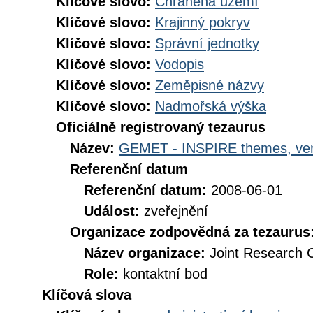
Klíčové slovo:
Chráněná území
Klíčové slovo:
Krajinný pokryv
Klíčové slovo:
Správní jednotky
Klíčové slovo:
Vodopis
Klíčové slovo:
Zeměpisné názvy
Klíčové slovo:
Nadmořská výška
Oficiálně registrovaný tezaurus
Název:
GEMET - INSPIRE themes, ver
Referenční datum
Referenční datum:
2008-06-01
Událost:
zveřejnění
Organizace zodpovědná za tezaurus
Název organizace:
Joint Research 
Role:
kontaktní bod
Klíčová slova