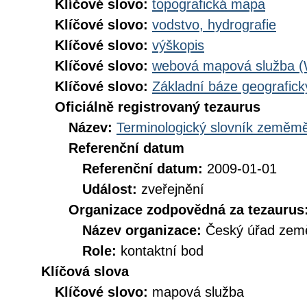
Klíčové slovo:
topografická mapa
Klíčové slovo:
vodstvo, hydrografie
Klíčové slovo:
výškopis
Klíčové slovo:
webová mapová služba 
Klíčové slovo:
Základní báze geografi
Oficiálně registrovaný tezaurus
Název:
Terminologický slovník zeměměř
Referenční datum
Referenční datum:
2009-01-01
Událost:
zveřejnění
Organizace zodpovědná za tezaurus
Název organizace:
Český úřad země
Role:
kontaktní bod
Klíčová slova
Klíčové slovo:
mapová služba