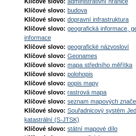
Klíčové slovo:
administrativní hranice
Klíčové slovo:
budova
Klíčové slovo:
dopravní infrastruktura
Klíčové slovo:
geografická informace, g
informace
Klíčové slovo:
geografické názvosloví
Klíčové slovo:
Geonames
Klíčové slovo:
mapa středního měřítka
Klíčové slovo:
polohopis
Klíčové slovo:
popis mapy
Klíčové slovo:
rastrová mapa
Klíčové slovo:
seznam mapových značek
Klíčové slovo:
Souřadnicový systém Jedn
katastrální (S-JTSK)
Klíčové slovo:
státní mapové dílo