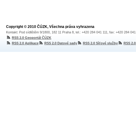
Copyright © 2010 ČÚZK, Všechna práva vyhrazena
Kontakt: Pod sídlištěm 9/1800, 182 11 Praha 8, tel.: +420 284 041 111, fax: +420 284 04
RSS 2.0 Geoportál ČÚZK
RSS 2.0 Aplikace
RSS 2.0 Datové sady
RSS 2.0 Síťové služby
RSS 2.0