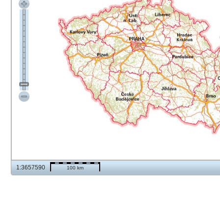
1:3657590
100 km