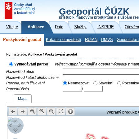
Geoportál ČÚZK
přístup k mapovým produktům a službám res
Vítejte
Aplikace
Data
Služby
INSPIRE
Otevřen
Poskytování geodat
Katastr nemovitostí
RÚIAN
DMVS
Geodetické 
Nyní jste zde:
Aplikace / Poskytování geodat
Vyhledávání parcel
Vyčistit vstupní formulář a odebrat výsledky z map
Název/Kód obce
Název/Kód katastrálního území
Parcela, druh číslování
Neomezovat
Stavební
Pozemkov
Parcelní číslo
/
Mapa
Vybraný produkt: 