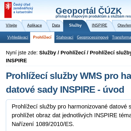
Geoportál ČÚZK
přístup k mapovým produktům a službám res
Vítejte
Aplikace
Data
Služby
INSPIRE
Otevřen
Vyhledávací
Prohlížecí
Stahovací
Geoprocessingové
Transforma
Nyní jste zde:
Služby / Prohlížecí / Prohlížecí slu
INSPIRE
Prohlížecí služby WMS pro h
datové sady INSPIRE - úvod
Prohlížecí služby pro harmonizované datové
prohlížet obraz dat jednotlivých INSPIRE tém
Nařízení 1089/2010/ES.