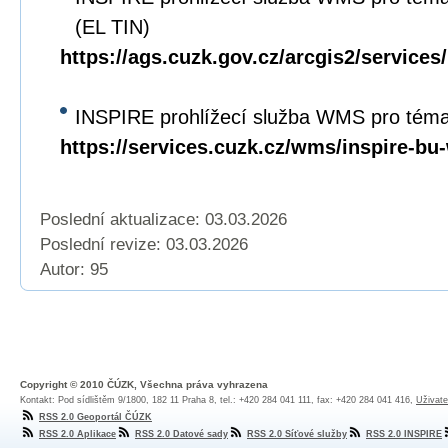
(EL TIN)
https://ags.cuzk.gov.cz/arcgis2/servi
INSPIRE prohlížecí služba WMS pro tém
https://services.cuzk.cz/wms/inspire-b
Poslední aktualizace: 03.03.2026
Poslední revize:
03.03.2026
Autor: 95
Copyright © 2010 ČÚZK, Všechna práva vyhrazena
Kontakt: Pod sídlištěm 9/1800, 182 11 Praha 8, tel.: +420 284 041 111, fax: +420 284 041 416,
Uživate
RSS 2.0 Geoportál ČÚZK
RSS 2.0 Aplikace
RSS 2.0 Datové sady
RSS 2.0 Síťové služby
RSS 2.0 INSPIRE