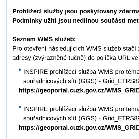
Prohlížecí služby jsou poskytovány zdarma
Podmínky užití jsou nedílnou součástí met
Seznam WMS služeb:
Pro otevření následujících WMS služeb stačí
adresy (zvýrazněné tučně) do políčka URL ve
INSPIRE prohlížecí služba WMS pro tém
souřadnicových sítí (GGS) - Grid_ETRS
https://geoportal.cuzk.gov.cz/WMS_G
INSPIRE prohlížecí služba WMS pro tém
souřadnicových sítí (GGS) - Grid_ETRS
https://geoportal.cuzk.gov.cz/WMS_G