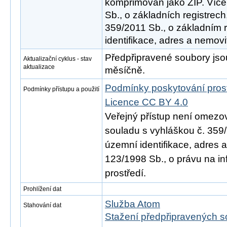
komprimován jako ZIP. Více
Sb., o základních registrech
359/2011 Sb., o základním 
identifikace, adres a nemovit
Předpřipravené soubory js
Aktualizační cyklus - stav
aktualizace
měsíčně.
Podmínky poskytování pros
Podmínky přístupu a použití
Licence CC BY 4.0
Veřejný přístup není omezo
souladu s vyhláškou č. 359/
územní identifikace, adres 
123/1998 Sb., o právu na in
prostředí.
Prohlížení dat
Služba Atom
Stahování dat
Stažení předpřipravených s