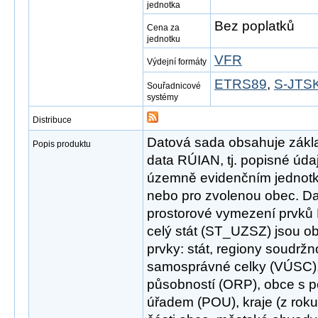
jednotka
Bez poplatků
Cena za
jednotku
VFR
Výdejní formáty
ETRS89
,
S-JTSK
Souřadnicové
systémy
Distribuce
Datová sada obsahuje zákl
Popis produktu
data RÚIAN, tj. popisné úd
územně evidenčním jednotk
nebo pro zvolenou obec. D
prostorové vymezení prvků
celý stát (ST_UZSZ) jsou o
prvky: stát, regiony soudržn
samosprávné celky (VÚSC),
působností (ORP), obce s
úřadem (POU), kraje (z roku