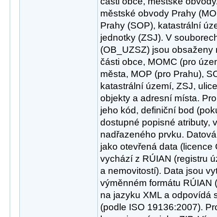
části obce, městské obvod
městské obvody Prahy (MOP
Prahy (SOP), katastrální úz
jednotky (ZSJ). V souborech
(OB_UZSZ) jsou obsaženy ná
části obce, MOMC (pro územ
města, MOP (pro Prahu), SO
katastrální území, ZSJ, ulice
objekty a adresní místa. Pr
jeho kód, definiční bod (pok
dostupné popisné atributy, 
nadřazeného prvku. Datová
jako otevřená data (licence
vychází z RÚIAN (registru ú
a nemovitostí). Data jsou v
výměnném formátu RÚIAN (V
na jazyku XML a odpovídá 
(podle ISO 19136:2007). Pr