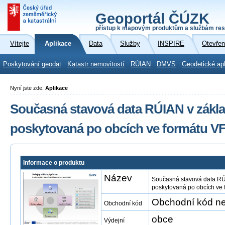
Geoportál ČÚZK
přístup k mapovým produktům a službám res
Vítejte
Aplikace
Data
Služby
INSPIRE
Otevřen
Poskytování geodat
Katastr nemovitostí
RÚIAN
DMVS
Geodetické ap
Nyní jste zde:
Aplikace
Současná stavová data RÚIAN v zákla
poskytovaná po obcích ve formátu V
Informace o produktu
Název
Současná stavová data RÚ
poskytovaná po obcích ve
Obchodní kód ne
Obchodní kód
obce
Výdejní