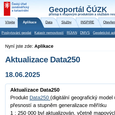
Geoportál ČÚZK
přístup k mapovým produktům a službám res
Vítejte
Aplikace
Data
Služby
INSPIRE
Otevřen
Poskytování geodat
Katastr nemovitostí
RÚIAN
DMVS
Geodetické ap
Nyní jste zde:
Aplikace
Aktualizace Data250
18.06.2025
Aktualizace Data250
Produkt
Data250
(digitální geografický model
přesností a stupněm generalizace měřítku
1 : 250 000 byl aktualizován, včetně mapový