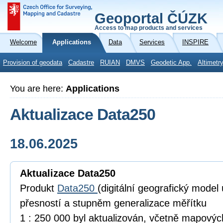
Geoportal ČÚZK
Access to map products and services
Welcome
Applications
Data
Services
INSPIRE
Provision of geodata
Cadastre
RUIAN
DMVS
Geodetic App.
Altimetr
You are here:
Applications
Aktualizace Data250
18.06.2025
Aktualizace Data250
Produkt
Data250
(digitální geografický model
přesností a stupněm generalizace měřítku
1 : 250 000 byl aktualizován, včetně mapový