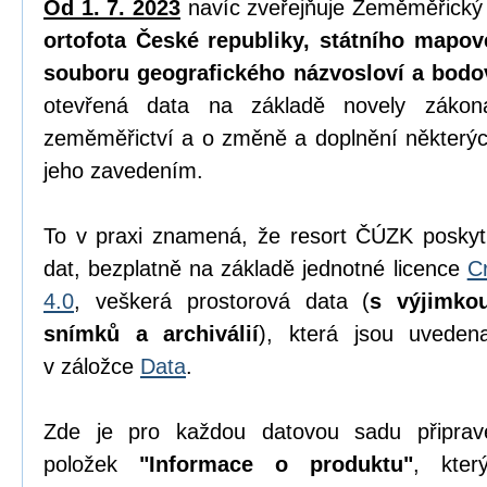
Od 1. 7. 2023
navíc zveřejňuje Zeměměřický
ortofota České republiky, státního mapov
souboru geografického názvosloví a bodo
otevřená data na základě novely zák
zeměměřictví a o změně a doplnění některýc
jeho zavedením.
To v praxi znamená, že resort ČÚZK poskyt
dat, bezplatně na základě jednotné licence
C
4.0
, veškerá prostorová data (
s výjimko
snímků a archiválií
), která jsou uvede
v záložce
Data
.
Zde je pro každou datovou sadu připrav
položek
"Informace o produktu"
, kter