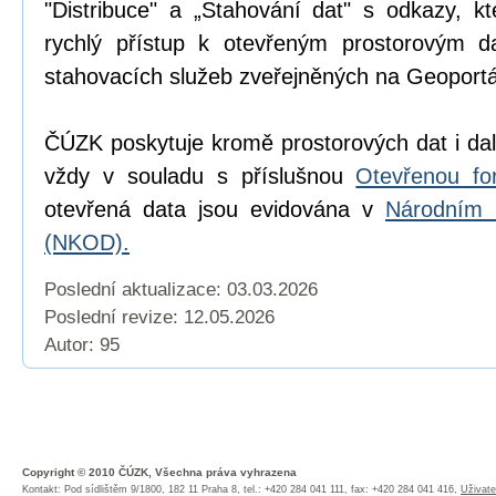
"Distribuce" a „Stahování dat" s odkazy, k
rychlý přístup k otevřeným prostorovým d
stahovacích služeb zveřejněných na Geoport
ČÚZK poskytuje kromě prostorových dat i dal
vždy v souladu s příslušnou
Otevřenou fo
otevřená data jsou evidována v
Národním 
(NKOD).
Poslední aktualizace: 03.03.2026
Poslední revize:
12.05.2026
Autor: 95
Copyright © 2010 ČÚZK, Všechna práva vyhrazena
Kontakt: Pod sídlištěm 9/1800, 182 11 Praha 8, tel.: +420 284 041 111, fax: +420 284 041 416,
Uživate