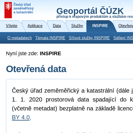
Geoportál ČÚZK
přístup k mapovým produktům a službám res
Vítejte
Aplikace
Data
Služby
INSPIRE
Otevřen
O metadatech
Témata INSPIRE
Síťové služby INSPIRE
Sdílení IN
Nyní jste zde:
INSPIRE
Otevřená data
Český úřad zeměměřický a katastrální (dále 
1. 1. 2020 prostorová data spadající do 
(včetně metadat) bezplatně na základě licen
BY 4.0
.