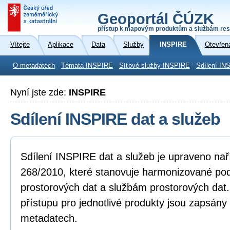
Geoportál ČÚZK
přístup k mapovým produktům a službám res
Vítejte
Aplikace
Data
Služby
INSPIRE
Otevřen
O metadatech
Témata INSPIRE
Síťové služby INSPIRE
Sdílení IN
Nyní jste zde:
INSPIRE
Sdílení INSPIRE dat a služeb
Sdílení INSPIRE dat a služeb je upraveno na
268/2010, které stanovuje harmonizované po
prostorových dat a službám prostorových dat
přístupu pro jednotlivé produkty jsou zapsány
metadatech.