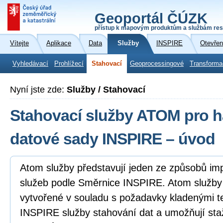
Geoportál ČÚZK
přístup k mapovým produktům a službám res
Vítejte
Aplikace
Data
Služby
INSPIRE
Otevřen
Vyhledávací
Prohlížecí
Stahovací
Geoprocessingové
Transforma
Nyní jste zde:
Služby / Stahovací
Stahovací služby ATOM pro 
datové sady INSPIRE – úvod
Atom služby představují jeden ze způsobů i
služeb podle Směrnice INSPIRE. Atom služb
vytvořené v souladu s požadavky kladenými 
INSPIRE služby stahování dat a umožňují sta