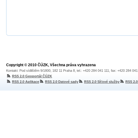
Copyright © 2010 ČÚZK, Všechna práva vyhrazena
Kontakt: Pod sídlištěm 9/1800, 182 11 Praha 8, tel.: +420 284 041 111, fax: +420 284 04
RSS 2.0 Geoportál ČÚZK
RSS 2.0 Aplikace
RSS 2.0 Datové sady
RSS 2.0 Síťové služby
RSS 2.0