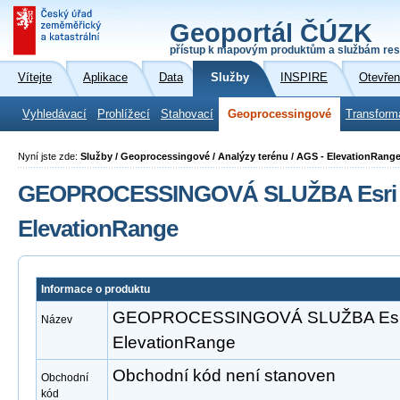
Geoportál ČÚZK
přístup k mapovým produktům a službám res
Vítejte
Aplikace
Data
Služby
INSPIRE
Otevřen
Vyhledávací
Prohlížecí
Stahovací
Geoprocessingové
Transform
Nyní jste zde:
Služby / Geoprocessingové / Analýzy terénu / AGS - ElevationRang
GEOPROCESSINGOVÁ SLUŽBA Esri A
ElevationRange
Informace o produktu
GEOPROCESSINGOVÁ SLUŽBA Esri 
Název
ElevationRange
Obchodní kód není stanoven
Obchodní
kód