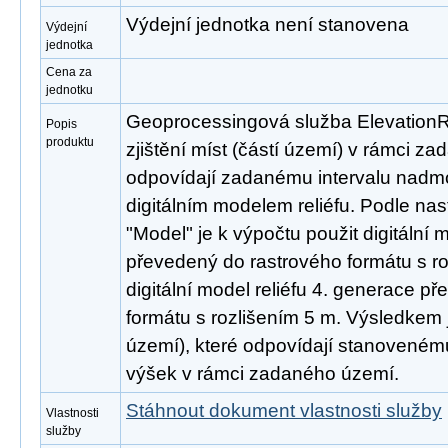
Výdejní jednotka není stanovena
Výdejní
jednotka
Cena za
jednotku
Geoprocessingová služba ElevationR
Popis
produktu
zjištění míst (částí území) v rámci z
odpovídají zadanému intervalu nadm
digitálním modelem reliéfu. Podle na
"Model" je k výpočtu použit digitální 
převedený do rastrového formátu s r
digitální model reliéfu 4. generace p
formátu s rozlišením 5 m. Výsledkem j
území), které odpovídají stanovené
výšek v rámci zadaného území.
Stáhnout dokument vlastnosti služby
Vlastnosti
služby