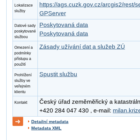
https://ags.cuzk.gov.cz/arcgis2/rest/
Lokalizace
služby
GPServer
Poskytovaná data
Datové sady
poskytované
Poskytovaná data
službou
Zásady užívání dat a služeb ZÚ
Omezení a
podmínky
přístupu a
použití
Spustit službu
Prohlížení
služby ve
veřejném
klientu
Český úřad zeměměřický a katastrální, 
Kontakt
+420 284 047 430 , e-mail:
milan.kri
Detailní metadata
Metadata XML