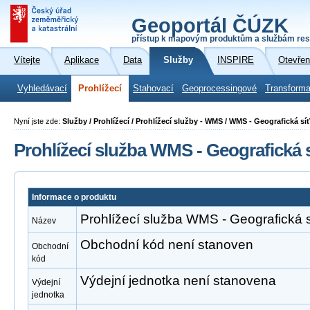
Geoportál ČÚZK
přístup k mapovým produktům a službám res
Vítejte
Aplikace
Data
Služby
INSPIRE
Otevřen
Vyhledávací
Prohlížecí
Stahovací
Geoprocessingové
Transforma
Nyní jste zde:
Služby / Prohlížecí / Prohlížecí služby - WMS / WMS - Geografická s
Prohlížecí služba WMS - Geografická
Informace o produktu
Prohlížecí služba WMS - Geografická
Název
Obchodní kód není stanoven
Obchodní
kód
Výdejní jednotka není stanovena
Výdejní
jednotka