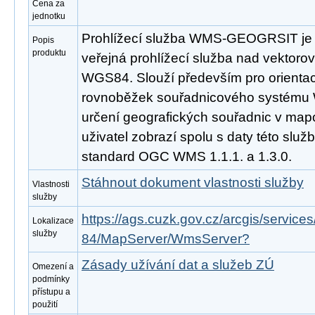
Cena za
jednotku
Prohlížecí služba WMS-GEOGRSIT je 
Popis
produktu
veřejná prohlížecí služba nad vektorov
WGS84. Slouží především pro orientaci 
rovnoběžek souřadnicového systému 
určení geografických souřadnic v map
uživatel zobrazí spolu s daty této služ
standard OGC WMS 1.1.1. a 1.3.0.
Stáhnout dokument vlastnosti služby
Vlastnosti
služby
https://ags.cuzk.gov.cz/arcgis/servic
Lokalizace
služby
84/MapServer/WmsServer?
Zásady užívání dat a služeb ZÚ
Omezení a
podmínky
přístupu a
použití