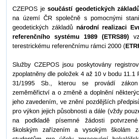
CZEPOS je
součástí geodetických základ
na území ČR společně s pomocnými stani
geodetických základů
národní realizaci Ev
referenčního systému 1989 (ETRS89)
vz
terestrickému referenčnímu rámci 2000 (
ETR
Služby CZEPOS jsou poskytovány registrov
zpoplatněny dle položek 4 až 10 v bodu 11.1 
31/1995 Sb., kterou se provádí záko
zeměměřictví a o změně a doplnění některýc
jeho zavedením, ve znění pozdějších předpi
pro výkon jejich působnosti a dále (vždy pou
na podkladě písemné žádosti potvrzené
školským zařízením a vysokým školám z