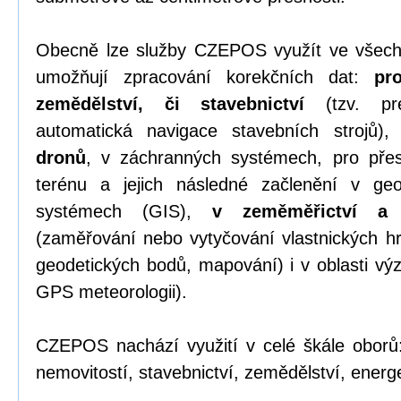
Obecně lze služby CZEPOS využít ve všech
umožňují zpracování korekčních dat:
pr
zemědělství, či stavebnictví
(tzv. pre
automatická navigace stavebních strojů)
dronů
, v záchranných systémech, pro přesn
terénu a jejich následné začlenění v geo
systémech (GIS),
v zeměměřictví a k
(zaměřování nebo vytyčování vlastnických hr
geodetických bodů, mapování) i v oblasti v
GPS meteorologii).
CZEPOS nachází využití v celé škále oborů:
nemovitostí, stavebnictví, zemědělství, energet