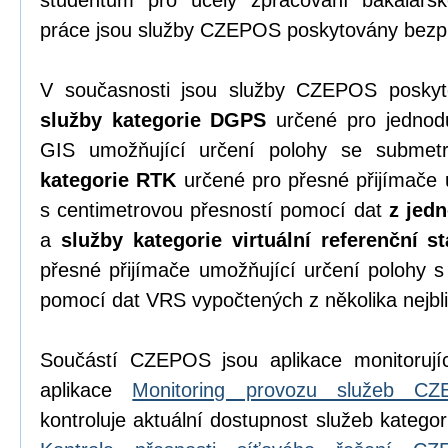
studentům pro účely zpracování bakalářsk
práce jsou služby CZEPOS poskytovány bezpl
V současnosti jsou služby CZEPOS poskyto
služby kategorie DGPS
určené pro jednodu
GIS umožňující určení polohy se submet
kategorie RTK
určené pro přesné přijímače 
s centimetrovou přesností pomocí dat
z jedn
a
služby kategorie virtuální referenční s
přesné přijímače umožňující určení polohy s
pomocí dat VRS vypočtených z několika nejbli
Součástí CZEPOS jsou aplikace monitorujíc
aplikace
Monitoring provozu služeb C
kontroluje aktuální dostupnost služeb katego