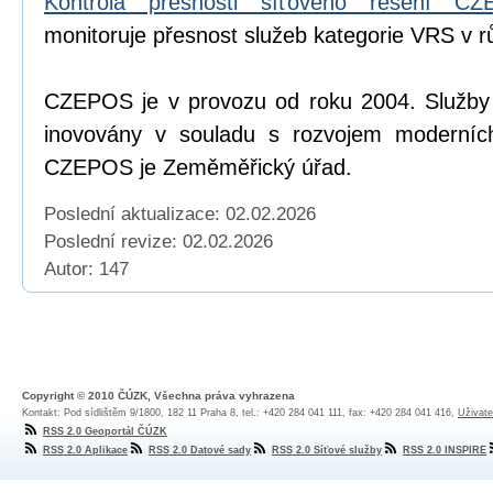
Kontrola přesnosti síťového řešení C
monitoruje přesnost služeb kategorie VRS v r
CZEPOS je v provozu od roku 2004. Služb
inovovány v souladu s rozvojem moderních
CZEPOS je Zeměměřický úřad.
Poslední aktualizace: 02.02.2026
Poslední revize:
02.02.2026
Autor: 147
Copyright © 2010 ČÚZK, Všechna práva vyhrazena
Kontakt: Pod sídlištěm 9/1800, 182 11 Praha 8, tel.: +420 284 041 111, fax: +420 284 041 416,
Uživate
RSS 2.0 Geoportál ČÚZK
RSS 2.0 Aplikace
RSS 2.0 Datové sady
RSS 2.0 Síťové služby
RSS 2.0 INSPIRE