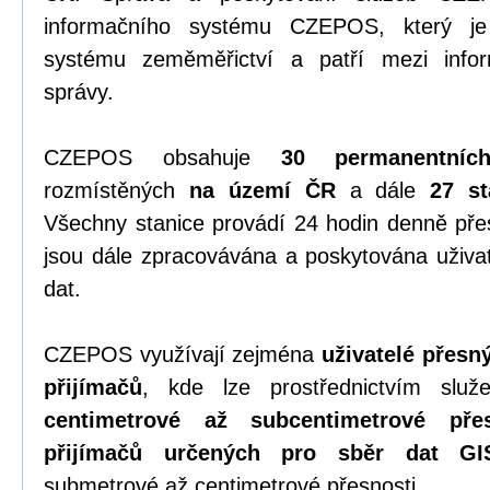
informačního systému CZEPOS, který je 
systému zeměměřictví a patří mezi info
správy.
CZEPOS obsahuje
30 permanentníc
rozmístěných
na území ČR
a dále
27 st
Všechny stanice provádí 24 hodin denně př
jsou dále zpracovávána a poskytována uživa
dat.
CZEPOS využívají zejména
uživatelé přes
přijímačů
, kde lze prostřednictvím sl
centimetrové až subcentimetrové přes
přijímačů určených pro sběr dat GI
submetrové až centimetrové přesnosti.