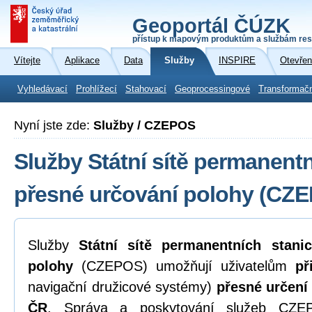
Geoportál ČÚZK
přístup k mapovým produktům a službám res
Vítejte
Aplikace
Data
Služby
INSPIRE
Otevřen
Vyhledávací
Prohlížecí
Stahovací
Geoprocessingové
Transformač
Nyní jste zde:
Služby / CZEPOS
Služby Státní sítě permanentn
přesné určování polohy (CZ
Služby
Státní sítě permanentních stani
polohy
(CZEPOS) umožňují uživatelům
př
navigační družicové systémy)
přesné určení
ČR
. Správa a poskytování služeb CZEP