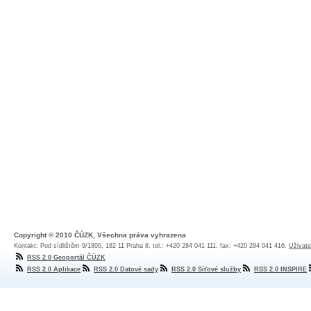
Copyright © 2010 ČÚZK, Všechna práva vyhrazena
Kontakt: Pod sídlištěm 9/1800, 182 11 Praha 8, tel.: +420 284 041 111, fax: +420 284 041 416,
Uživate
RSS 2.0 Geoportál ČÚZK
RSS 2.0 Aplikace
RSS 2.0 Datové sady
RSS 2.0 Síťové služby
RSS 2.0 INSPIRE