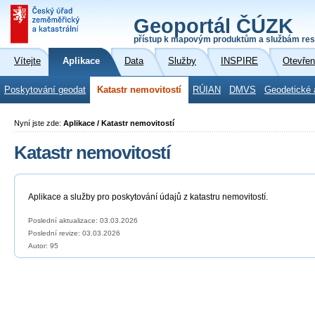
Geoportál ČÚZK
přístup k mapovým produktům a službám res
Vítejte
Aplikace
Data
Služby
INSPIRE
Otevřen
Poskytování geodat
Katastr nemovitostí
RÚIAN
DMVS
Geodetické 
Nyní jste zde:
Aplikace / Katastr nemovitostí
Katastr nemovitostí
Aplikace a služby pro poskytování údajů z katastru nemovitostí.
Poslední aktualizace: 03.03.2026
Poslední revize:
03.03.2026
Autor: 95