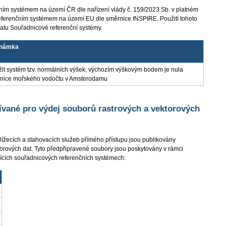
ím systémem na území ČR dle nařízení vlády č. 159/2023 Sb. v platném
eferenčním systémem na území EU dle směrnice INSPIRE. Použití tohoto
atu Souřadnicové referenční systémy.
námka
it systém tzv. normálních výšek, výchozím výškovým bodem je nula
pnice mořského vodočtu v Amsterodamu
vané pro výdej souborů rastrových a vektorových
lížecích a stahovacích služeb přímého přístupu jsou publikovány
orových dat. Tyto předpřipravené soubory jsou poskytovány v rámci
jících souřadnicových referenčních systémech: