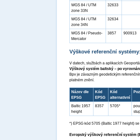
WGS 84 / UTM
32633
zone 33N
WGS 84 / UTM
32634
zone 34N
WGS 84 / Pseudo-
3857
900913
Mercator
Výškové referenční systémy
V datech, službách a aplikacích Geoportá
Výškový systém baltský – po vyrovnání
Bpv je závazným geodetickým referenční
platném znění.
Název dle
Kód
Kód
Po
EPSG
EPSG
alternativní
Baltic 1957
8357
5705*
pou
height
stu
*) EPSG kód 5705 (Baltic 1977 height) s
Evropský výškový referenční systém (