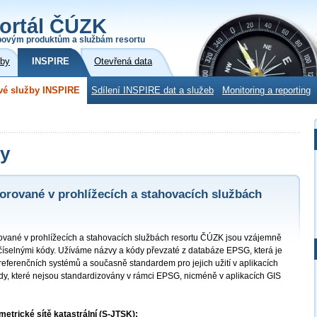
ortál ČÚZK
povým produktům a službám resortu
žby
INSPIRE
Otevřená data
vé služby INSPIRE
Sdílení INSPIRE dat a služeb
Monitoring a reporting
my
rované v prohlížecích a stahovacích službách
vané v prohlížecích a stahovacích službách resortu ČÚZK jsou vzájemně
číselnými kódy. Užíváme názvy a kódy převzaté z databáze EPSG, která je
ferenčních systémů a současně standardem pro jejich užití v aplikacích
ódy, které nejsou standardizovány v rámci EPSG, nicméně v aplikacích GIS
trické sítě katastrální (S-JTSK):