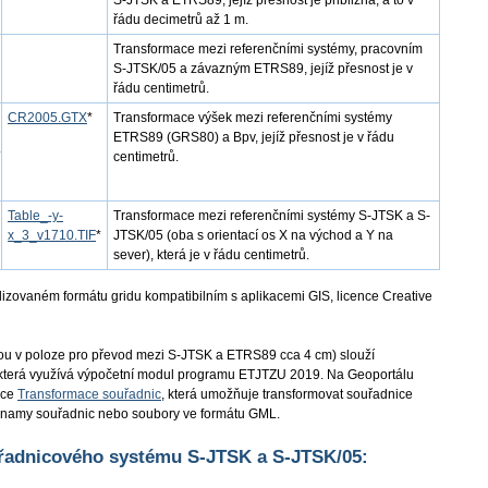
S-JTSK a ETRS89, jejíž přesnost je přibližná, a to v
řádu decimetrů až 1 m.
Transformace mezi referenčními systémy, pracovním
S-JTSK/05 a závazným ETRS89, jejíž přesnost je v
řádu centimetrů.
CR2005.GTX
*
Transformace výšek mezi referenčními systémy
ETRS89 (GRS80) a Bpv, jejíž přesnost je v řádu
centimetrů.
Table_-y-
Transformace mezi referenčními systémy S-JTSK a S-
x_3_v1710.TIF
*
JTSK/05 (oba s orientací os X na východ a Y na
sever), která je v řádu centimetrů.
dizovaném formátu gridu kompatibilním s aplikacemi GIS, licence Creative
bou v poloze pro převod mezi S-JTSK a ETRS89 cca 4 cm) slouží
 která využívá výpočetní modul programu ETJTZU 2019. Na Geoportálu
ace
Transformace souřadnic
, která umožňuje transformovat souřadnice
eznamy souřadnic nebo soubory ve formátu GML.
uřadnicového systému S-JTSK a S-JTSK/05: