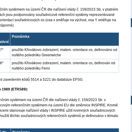
čním systémem na území ČR dle nařízení vlády č. 159/2023 Sb. v platném
žbách jsou podporovány souřadnicové referenční systémy reprezentované
ientací souřadnicových os (osa x směřuje na východ, osa Y směřuje na
záporné).
Poznámka
ativní
7*
použito Křovákovo zobrazení, matem. orientace os, definováno od
nultého poledníku Greenwiche
6*
použito Křovákovo zobrazení, matem. orientace os, definován od
nultého poledníku Ferro
před zavedením kódů 5514 a 5221 do databáze EPSG.
m 1989 (ETRS89):
čním systémem na území ČR dle nařízení vlády č. 159/2023 Sb. v
nicovým referenčním systémem na území EU dle směrnice INSPIRE. Kromě
cemi stanovuje nařízení vlády i INSPIRE užití rovinných souřadnicových
Použití těchto souřadnicových referenčních systémů je definováno v tématu