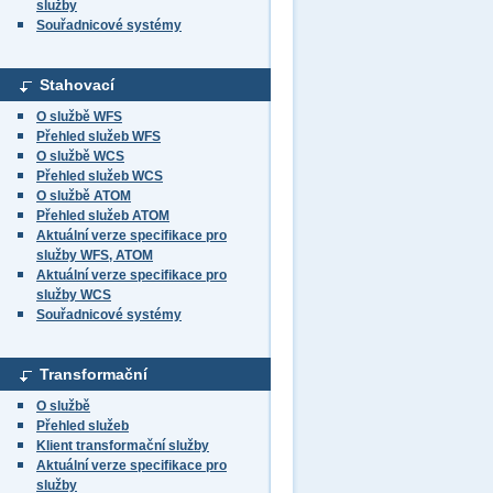
služby
Souřadnicové systémy
Stahovací
O službě WFS
Přehled služeb WFS
O službě WCS
Přehled služeb WCS
O službě ATOM
Přehled služeb ATOM
Aktuální verze specifikace pro
služby WFS, ATOM
Aktuální verze specifikace pro
služby WCS
Souřadnicové systémy
Transformační
O službě
Přehled služeb
Klient transformační služby
Aktuální verze specifikace pro
služby