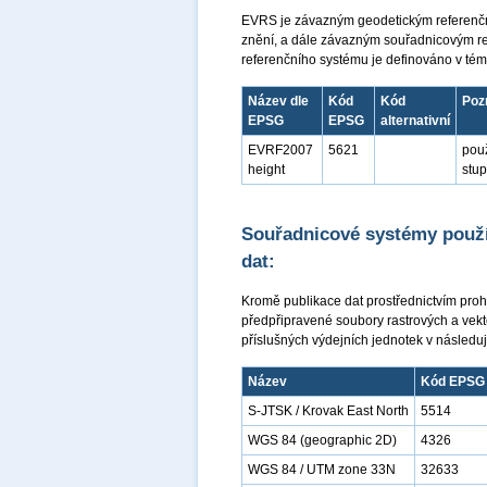
EVRS je závazným geodetickým referenčn
znění, a dále závazným souřadnicovým r
referenčního systému je definováno v tém
Název dle
Kód
Kód
Poz
EPSG
EPSG
alternativní
EVRF2007
5621
použ
height
stu
Souřadnicové systémy použí
dat:
Kromě publikace dat prostřednictvím proh
předpřipravené soubory rastrových a vekt
příslušných výdejních jednotek v následu
Název
Kód EPSG
S-JTSK / Krovak East North
5514
WGS 84 (geographic 2D)
4326
WGS 84 / UTM zone 33N
32633