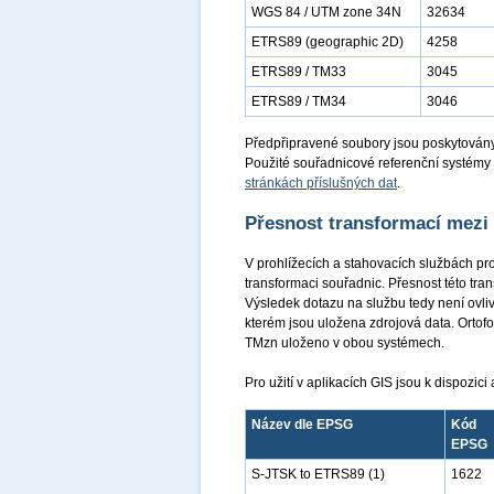
WGS 84 / UTM zone 34N
32634
ETRS89 (geographic 2D)
4258
ETRS89 / TM33
3045
ETRS89 / TM34
3046
Předpřipravené soubory jsou poskytovány
Použité souřadnicové referenční systémy 
stránkách příslušných dat
.
Přesnost transformací mezi
V prohlížecích a stahovacích službách pr
transformaci souřadnic. Přesnost této tr
Výsledek dotazu na službu tedy není ovl
kterém jsou uložena zdrojová data. Orto
TMzn uloženo v obou systémech.
Pro užití v aplikacích GIS jsou k dispozic
Název dle EPSG
Kód
EPSG
S-JTSK to ETRS89 (1)
1622