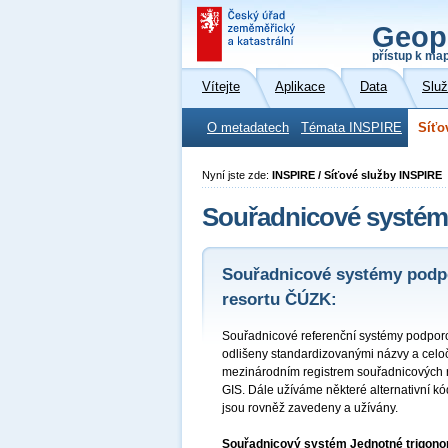
Geop
přístup k ma
Vítejte
Aplikace
Data
Slu
O metadatech
Témata INSPIRE
Síťo
Nyní jste zde:
INSPIRE / Síťové služby INSPIRE
Souřadnicové systé
Souřadnicové systémy podpo
resortu ČÚZK:
Souřadnicové referenční systémy podporo
odlišeny standardizovanými názvy a celo
mezinárodním registrem souřadnicových re
GIS. Dále užíváme některé alternativní k
jsou rovněž zavedeny a užívány.
Souřadnicový systém Jednotné trigonome