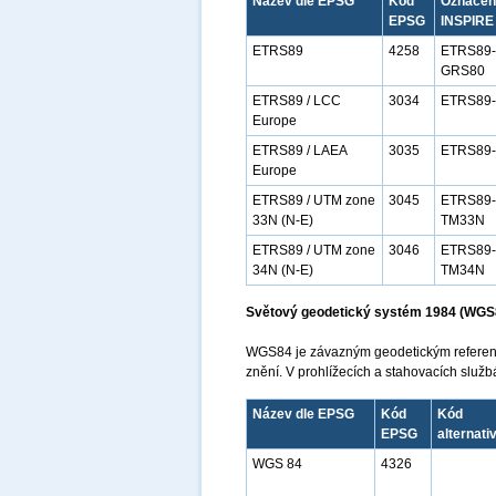
Název dle EPSG
Kód
Označení
EPSG
INSPIRE
ETRS89
4258
ETRS89-
GRS80
ETRS89 / LCC
3034
ETRS89
Europe
ETRS89 / LAEA
3035
ETRS89
Europe
ETRS89 / UTM zone
3045
ETRS89-
33N (N-E)
TM33N
ETRS89 / UTM zone
3046
ETRS89-
34N (N-E)
TM34N
Světový geodetický systém 1984 (WGS
WGS84 je závazným geodetickým referenč
znění. V prohlížecích a stahovacích služ
Název dle EPSG
Kód
Kód
EPSG
alternati
WGS 84
4326