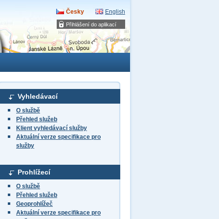
Česky
English
Přihlášení do aplikací
Vyhledávací
O službě
Přehled služeb
Klient vyhledávací služby
Aktuální verze specifikace pro
služby
Prohlížecí
O službě
Přehled služeb
Geoprohlížeč
Aktuální verze specifikace pro