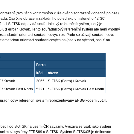
zobrazení (dvojitého konformního kuželového zobrazení v obecné poloze).
ápadu. Osa X je obrazem základního poledníku umístěného 42°30‘
inici S-JTSK odpovídá souřadnicový referenční systém, který je
 (Ferro) / Krovak. Tento souřadnicový referenční systém ale není vhodný
estandardní orientaci souřadnicových os. Proto se užívají souřadnicové
matematickou orientaci souřadnicových os (osa x na východ, osa Y na
k
Ferro
kód
název
 / Krovak
2065
S-JTSK (Ferro) / Krovak
 / Krovak East North
5221
S-JTSK (Ferro) / Krovak East North
 souřadnicový referenční systém reprezentovaný EPSG kódem 5514,
rozdíl od S-JTSK na území ČR závazný. Využívá se však jako systém
rmaci mezi systémy ETRS89 a S-JTSK. Systém S-JTSK/05 je definován