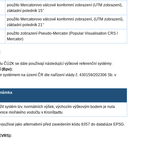
použito Mercatorovo válcové konformní zobrazení (UTM zobrazení),
základní poledník 15°
použito Mercatorovo válcové konformní zobrazení, (UTM zobrazení),
základní poledník 21°
použito zobrazení Pseudo-Mercator (Popular Visualisation CRS /
Mercator)
:
lu ČÚZK se dále používají následující výškové referenční systémy:
 (Bpv):
m systémem na území ČR dle nařízení vlády č. 430159/202306 Sb. v
známka
žit systém tzv. normálních výšek, výchozím výškovým bodem je nula
pnice mořského vodočtu v Kronštadtu
e využíval jako alternativní před zavedením kódu 8357 do databáze EPSG.
EVRS):