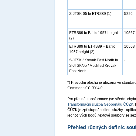
S-JTSK-05 to ETRS89 (1)
5226
ETRS89 to Baltic 1957 height
10567
(2)
ETRS89 to ETRS89 + Baltic
10568
1957 height (2)
S-JTSK / Krovak East North to
-
S-JTSK/05 / Modified Krovak
East North
*) Převodní plocha je uložena ve standar
Commons CC BY 4.0.
Pro přesné transformace (se střední chy
Transformační služba Geoportálu ČÚZK
,
ČÚZK je zpřístupněn klient služby - aplik
jednotlivých bodů, textové soubory se s
Přehled různých definic so