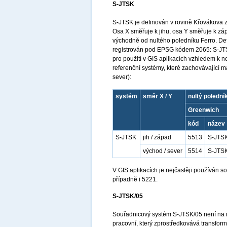
S-JTSK
S-JTSK je definován v rovině Křovákova 
Osa X směřuje k jihu, osa Y směřuje k z
východně od nultého poledníku Ferro. Def
registrován pod EPSG kódem 2065: S-JTSK
pro použití v GIS aplikacích vzhledem k n
referenční systémy, které zachovávající 
sever):
systém
směr X / Y
nultý polední
Greenwich
kód
název
S-JTSK
jih / západ
5513
S-JTSK
východ / sever
5514
S-JTSK
V GIS aplikacích je nejčastěji používán
případně i 5221.
S-JTSK/05
Souřadnicový systém S-JTSK/05 není na 
pracovní, který zprostředkovává transfo