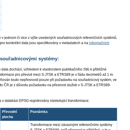
 v jednom či více z výše uvedených souřadnicových referenčních systémů.
pro konkrétní data jsou specifikovány v metadatech a na
informačních
 souřadnicovými systémy:
o data dochází, vzhledem k vlastnostem publikačního SW, k přibližné
ansformace pro převod mezi S-JTSK a ETRS89 je v řádu decimetrů až 1 m.
ivňován touto nepřesností pouze při požadavku na souřadnicový systém, ve
foto ČR je z důvodu požadavku na přesnost služeb v S-JTSK a ETRS89-
i a v databázi EPSG registrovány následující transformace:
Převodní
Poznámka
plocha
Transformace mezi závaznými referenčními systémy