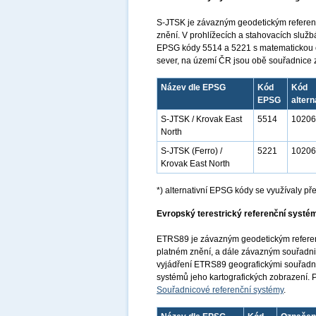
S-JTSK je závazným geodetickým referen
znění. V prohlížecích a stahovacích slu
EPSG kódy 5514 a 5221 s matematickou or
sever, na území ČR jsou obě souřadnice 
Název dle EPSG
Kód
Kód
EPSG
altern
S-JTSK / Krovak East
5514
10206
North
S-JTSK (Ferro) /
5221
10206
Krovak East North
*) alternativní EPSG kódy se využívaly 
Evropský terestrický referenční systé
ETRS89 je závazným geodetickým referen
platném znění, a dále závazným souřad
vyjádření ETRS89 geografickými souřadni
systémů jeho kartografických zobrazení. 
Souřadnicové referenční systémy
.