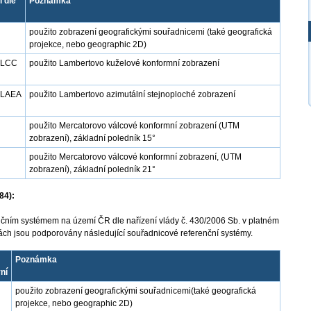
 dle
Poznámka
použito zobrazení geografickými souřadnicemi (také geografická
projekce, nebo geographic 2D)
-LCC
použito Lambertovo kuželové konformní zobrazení
-LAEA
použito Lambertovo azimutální stejnoploché zobrazení
použito Mercatorovo válcové konformní zobrazení (UTM
zobrazení), základní poledník 15°
použito Mercatorovo válcové konformní zobrazení, (UTM
zobrazení), základní poledník 21°
84):
ním systémem na území ČR dle nařízení vlády č. 430/2006 Sb. v platném
bách jsou podporovány následující souřadnicové referenční systémy.
Poznámka
vní
použito zobrazení geografickými souřadnicemi(také geografická
projekce, nebo geographic 2D)