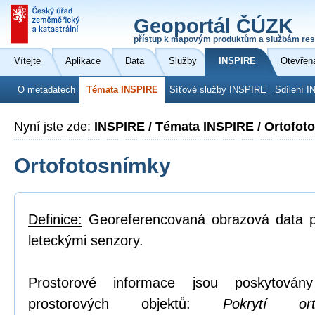
Geoportál ČÚZK
přístup k mapovým produktům a službám res
Vítejte
Aplikace
Data
Služby
INSPIRE
Otevřen
O metadatech
Témata INSPIRE
Síťové služby INSPIRE
Sdílení I
Nyní jste zde:
INSPIRE / Témata INSPIRE / Ortofot
Ortofotosnímky
Definice:
Georeferencovaná obrazová data po
leteckými senzory.
Prostorové informace jsou poskytovány
prostorových objektů:
Pokrytí or