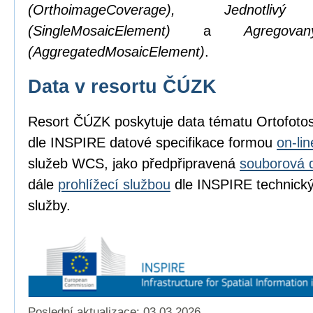
(OrthoimageCoverage), Jednotl
(SingleMosaicElement)
a
Agregov
(AggregatedMosaicElement)
.
Data v resortu ČÚZK
Resort ČÚZK poskytuje data tématu Ortofot
dle INSPIRE datové specifikace formou
on-li
služeb WCS, jako předpřipravená
souborová 
dále
prohlížecí službou
dle INSPIRE technickýc
služby.
Poslední aktualizace: 03.03.2026