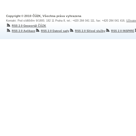
Copyright © 2010 ČÚZK, Všechna práva vyhrazena
Kontakt: Pod sídlištěm 9/1800, 182 11 Praha 8, tel.: +420 284 041 111, fax: +420 284 041 416,
Uživate
RSS 2.0 Geoportál ČÚZK
RSS 2.0 Aplikace
RSS 2.0 Datové sady
RSS 2.0 Síťové služby
RSS 2.0 INSPIRE