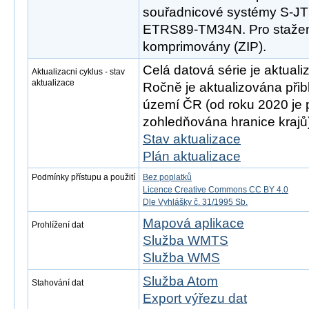
souřadnicové systémy S-
ETRS89-TM34N. Pro stažen
komprimovány (ZIP).
Celá datová série je aktual
Aktualizacni cyklus - stav
aktualizace
Ročně je aktualizována přib
území ČR (od roku 2020 je p
zohledňována hranice krajů
Stav aktualizace
Plán aktualizace
Podmínky přístupu a použití
Bez poplatků
Licence Creative Commons CC BY 4.0
Dle Vyhlášky č. 31/1995 Sb.
Mapová aplikace
Prohlížení dat
Služba WMTS
Služba WMS
Služba Atom
Stahování dat
Export výřezu dat