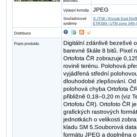
jednotku
JPEG
Výdejní formáty
Souřadnicové
S-JTSK / Krovak East Nort
systémy
ETRS89 / UTM zone 34N (
Distribuce
Digitální zdánlivě bezešvé o
Popis produktu
barevné škále 8 bitů. Pixel
Ortofota ČR zobrazuje 0,12
rovině terénu. Polohová pře
vyjádřená střední polohovo
dlouhodobé zlepšování. Od 
polohová chyba Ortofota ČR 
přibližně 0,18–0,20 m (viz 
Ortofotu ČR). Ortofoto ČR je
grafických rastrových form
jednotkách o velikosti zobra
kladu SM 5.Souborová data
formátu JPEG a doplněna o