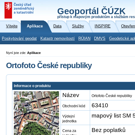
Geoportál ČÚZK
přístup k mapovým produktům a službám res
Vítejte
Aplikace
Data
Služby
INSPIRE
Otevřen
Poskytování geodat
Katastr nemovitostí
RÚIAN
DMVS
Geodetické ap
Nyní jste zde:
Aplikace
Ortofoto České republiky
Informace o produktu
Název
Ortofoto České republiky
63410
Obchodní kód
mapový list SM 5
Výdejní
jednotka
Bez poplatků
Cena za