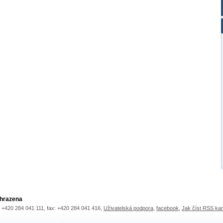
yhrazena
.: +420 284 041 111, fax: +420 284 041 416,
Uživatelská podpora
,
facebook
,
Jak číst RSS ka