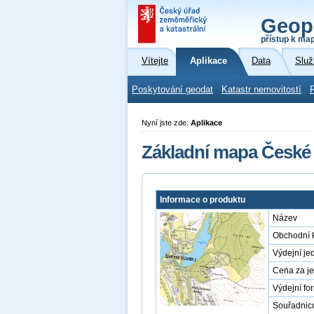
Geop
přístup k ma
Vítejte
Aplikace
Data
Služ
Poskytování geodat
Katastr nemovitostí
Nyní jste zde:
Aplikace
Základní mapa České 
Informace o produktu
Název
Obchodní 
Výdejní je
Cena za j
Výdejní fo
Souřadnic