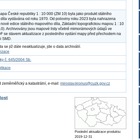
apa České republiky 1 : 10 000 (ZM 10) byla jako produkt státního
íla vydávána od roku 1970. Od poloviny roku 2023 byla nahrazena
nové edice státního mapového díla, Základní topografickou mapou 1 : 10
0). Archivovány jsou mapové listy včetně mimorámových údajů ve
F se stavem aktualizace z posledního vydání mapy před přechodem na
ci SMD.
 se již dále neaktualizuje, jde o data archiválií.
lizace
ky č. 645/2004 Sb.
likace
 zeměměřický a katastrální, e-mail:
miroslav.kronus@cuzk.gov.cz
dost
Poslední aktualizace produktu:
2019-12-31