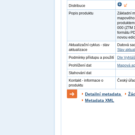
Distribuce
Popis produktu
Základní m
mapového d
produktem 
000 (ZTM 1
formátu PD
novou edi
Aktualizační cyklus - stav
Datová sada
aktualizace
Stav aktua
Podmínky přístupu a použití
Dle Vyhláš
Prohlížení dat
Mapová ap
Stahování dat
Kontakt - informace o
Český úřad
produktu
Detailní metadata
Žá
Metadata XML