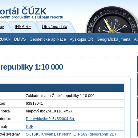
ortál ČÚZK
povým produktům a službám resortu
by
INSPIRE
Otevřená data
RÚIAN
DMVS
Geodetické aplikace
Výškopis ČR
Geografická jména
Ar
republiky 1:10 000
Základní mapa České republiky 1:10 000
kód
63819041
dnotka
mapový list ZM 10 (18 km2)
ednotku
Dle Vyhlášky č. 645/2004 Sb.
rmáty
PDF
ové systémy
S-JTSK / Krovak East North
,
ETRS89 (geographic 2D)