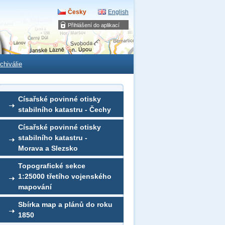
Česky
English
Přihlášení do aplikací
chiválie
Císařské povinné otisky
stabilního katastru - Čechy
Císařské povinné otisky
stabilního katastru -
Morava a Slezsko
Topografické sekce
1:25000 třetího vojenského
mapování
Sbírka map a plánů do roku
1850