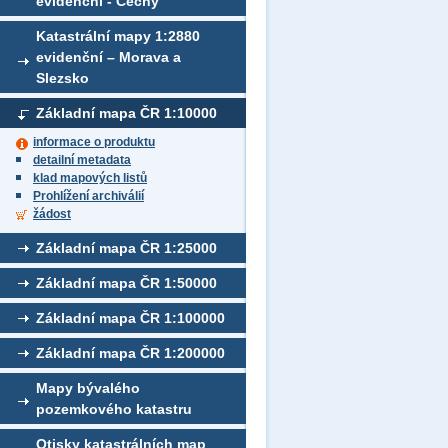
evidenční - Čechy
Katastrální mapy 1:2880
evidenční – Morava a
Slezsko
Základní mapa ČR 1:10000
informace o produktu
detailní metadata
klad mapových listů
Prohlížení archiválií
žádost
Základní mapa ČR 1:25000
Základní mapa ČR 1:50000
Základní mapa ČR 1:100000
Základní mapa ČR 1:200000
Mapy bývalého
pozemkového katastru
Otisky katastrálních map