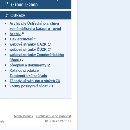
1:1000,1:2000
Odkazy
Archiválie Ústředního archivu
zeměměřictví a katastru - úvod
Archiv
Tisk archiválií
webové stránky ÚAZK
webové stránky ČÚZK
webové stránky Zeměměřického
úřadu
předpisy a dokumenty
Katalog produkce
Zeměměřického úřadu
Zásady užívání dat a služeb ZÚ
Formy poskytování dat ZÚ
Mapa stránek
Prohlášení o přístupnosti
nály
IP: 216.73.216.102