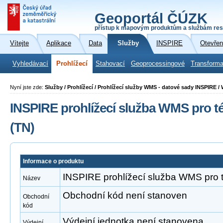
Geoportál ČÚZK
přístup k mapovým produktům a službám res
Vítejte
Aplikace
Data
Služby
INSPIRE
Otevřen
Vyhledávací
Prohlížecí
Stahovací
Geoprocessingové
Transforma
Nyní jste zde:
Služby / Prohlížecí / Prohlížecí služby WMS - datové sady INSPIRE /
INSPIRE prohlížecí služba WMS pro t
(TN)
Informace o produktu
INSPIRE prohlížecí služba WMS pro t
Název
Obchodní kód není stanoven
Obchodní
kód
Výdejní jednotka není stanovena
Výdejní