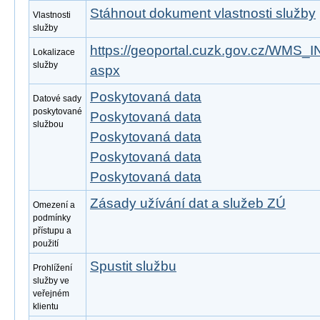
Stáhnout dokument vlastnosti služby
Vlastnosti
služby
https://geoportal.cuzk.gov.cz/WMS
Lokalizace
služby
aspx
Poskytovaná data
Datové sady
poskytované
Poskytovaná data
službou
Poskytovaná data
Poskytovaná data
Poskytovaná data
Zásady užívání dat a služeb ZÚ
Omezení a
podmínky
přístupu a
použití
Spustit službu
Prohlížení
služby ve
veřejném
klientu