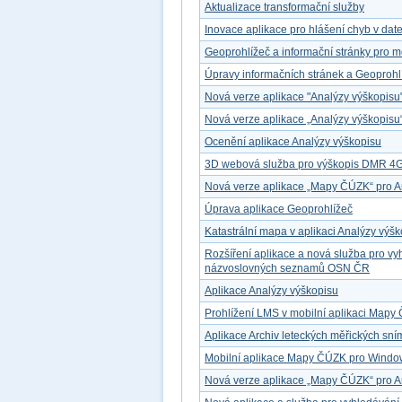
Aktualizace transformační služby
Inovace aplikace pro hlášení chyb v dat
Geoprohlížeč a informační stránky pro mo
Úpravy informačních stránek a Geoprohl
Nová verze aplikace "Analýzy výškopisu
Nová verze aplikace „Analýzy výškopisu
Ocenění aplikace Analýzy výškopisu
3D webová služba pro výškopis DMR 4
Nová verze aplikace „Mapy ČÚZK“ pro A
Úprava aplikace Geoprohlížeč
Katastrální mapa v aplikaci Analýzy výš
Rozšíření aplikace a nová služba pro v
názvoslovných seznamů OSN ČR
Aplikace Analýzy výškopisu
Prohlížení LMS v mobilní aplikaci Map
Aplikace Archiv leteckých měřických sn
Mobilní aplikace Mapy ČÚZK pro Windo
Nová verze aplikace „Mapy ČÚZK“ pro A