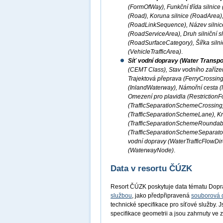
(FormOfWay), Funkční třída silnice
(Road), Koruna silnice (RoadArea), 
(RoadLinkSequence), Název silnice
(RoadServiceArea), Druh silniční 
(RoadSurfaceCategory), Šířka silni
(VehicleTrafficArea)
.
Síť vodní dopravy (Water Transpo
(CEMT Class), Stav vodního zařízen
Trajektová přeprava (FerryCrossing
(InlandWaterway), Námořní cesta (M
Omezení pro plavidla (RestrictionF
(TrafficSeparationSchemeCrossing
(TrafficSeparationSchemeLane), K
(TrafficSeparationSchemeRoundabou
(TrafficSeparationSchemeSeparator
vodní dopravy (WaterTrafficFlowDir
(WaterwayNode)
.
Data v resortu ČÚZK
Resort ČÚZK poskytuje data tématu Dopr
službou
, jako předpřipravená
souborová 
technické specifikace pro síťové služby. 
specifikace geometrii a jsou zahrnuty v