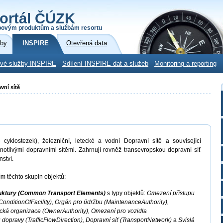
ortál ČÚZK
povým produktům a službám resortu
žby
INSPIRE
Otevřená data
ové služby INSPIRE
Sdílení INSPIRE dat a služeb
Monitoring a reporting
vní sítě
 cyklostezek), železniční, letecké a vodní Dopravní sítě a související
ednotlivými dopravními sítěmi. Zahrnují rovněž transevropskou dopravní síť
ství.
m těchto skupin objektů:
ruktury (Common Transport Elements)
s typy objektů:
Omezení přístupu
(ConditionOfFacility), Orgán pro údržbu (MaintenanceAuthority),
ická organizace (OwnerAuthority), Omezení pro vozidla
 dopravy (TrafficFlowDirection), Dopravní síť (TransportNetwork)
a
Svislá