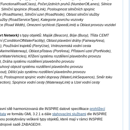
 (FunctionalRoadClass), Počet jízdních pruhů (NumberOfLanes), Silnice
Silniční spojnice (RoadLink), Posloupnost silničních spojnic
 (RoadName), Silniční uzel (RoadNode), Oblast silniční služby
služby (RoadServiceType), Kategorie povrchu vozovky
ce (Road Width), Omezení rychlosti (SpeedLimit)
a
Oblast provozu vozidel
rt Network)
s typy objektů:
Maják (Beacon), Bóje (Buoy), Třída CEMT
í (ConditionOfWaterFacility), Oblast plavební dráhy (FairwayArea),
), Používání trajektů (FerryUse), Vnitrozemská vodní cesta
arineWaterway), Oblast přístavu (PortArea), Přístavní uzel (PortNode),
orWaterVehicles), Křížení systému rozdělení plavebního provozu
), Dráha systému rozdělení plavebního provozu
ruhový objezd systému rozdělení plavebního provozu
t), Dělící pás systému rozdělení plavebního provozu
), Posloupnost spojnic vodní dopravy (WaterLinkSequence), Směr toku
ection), Spojnice vodní cesty (WaterwayLink)
a
Uzel vodní cesty
avní sítě harmonizovaná dle INSPIRE datové specifikace
prohlížecí
data
ve formátu GML 3.2.1 a dále
stahovacími službami
dle INSPIRE
Jsou poskytovány veškeré typy objektů, které mají v rámci INSPIRE
e zdrojové sadě ZABAGED®.