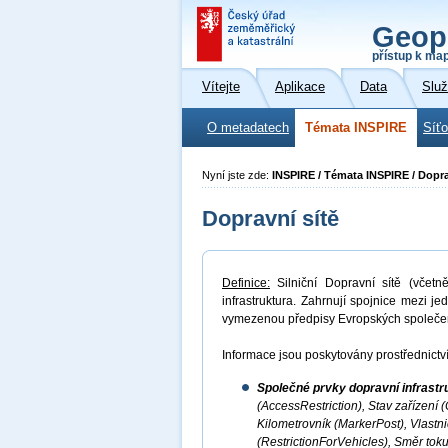
Geop
přístup k ma
Vítejte
Aplikace
Data
Slu
O metadatech
Témata INSPIRE
Síť
Nyní jste zde:
INSPIRE / Témata INSPIRE / Dopra
Dopravní sítě
Definice:
Silniční Dopravní sítě (včetně
infrastruktura. Zahrnují spojnice mezi j
vymezenou předpisy Evropských společen
Informace jsou poskytovány prostřednictví
Společné prvky dopravní infrast
(AccessRestriction), Stav zařízení 
Kilometrovník (MarkerPost), Vlastn
(RestrictionForVehicles), Směr toku