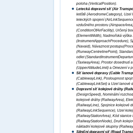
poloha (VerticalPosition)
.
Letecká dopravní síť (Air Transp
letiště (AerodromeCategory), Uzel 
leteckých spojení (AirLinkSequence)
vzdušného prostoru (AirspaceArea)
(ConditionOfAirFacility), Určený b
(ElementWidth), Nadmořská výška let
(InstrumentApproachProcedure), Sp
(Navaid), Návaznost postupu(Proce
(RunwayCentrelinePoint), Standardní
odlet (StandardInstrumentDepartur
(TaxiwayArea), Prostor dosednutí 
(UpperAltitudeLimit)
a
Omezení v po
Síť lanové dopravy (Cable Transp
(CablewayLink), Posloupnost spoj
(CablewayLinkSet)
a
Uzel lanové 
Dopravní síť kolejové dráhy (Rai
(DesignSpeed), Nominální rozchod 
kolejové dráhy (RailwayArea), Elekt
(RailwayLine), Spojnice kolejové d
(RailwayLinkSequence), Uzel kolej
(RailwayStationArea), Kód stanice 
(RailwayStationNode), Druh kolejov
nákladní kolejové skupiny (Railwa
Silniční dopravní síť (Road Trans