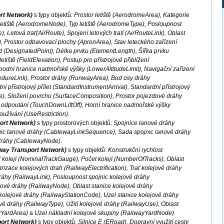
ort Network)
s typy objektů:
Prostor letiště (AerodromeArea), Kategorie
letiště (AerodromeNode), Typ letiště (AerodromeType), Posloupnost
, Letová trať(AirRoute), Spojení letových tratí (AirRouteLink), Oblast
, Prostor odbavovací plochy (ApronArea), Stav leteckého zařízení
od (DesignatedPoint), Délka prvku (ElementLength), Šířka prvku
iště (FieldElevation), Postup pro přístrojové přiblížení
odní hranice nadmořské výšky (LowerAltitudeLimit), Navigační zařízení
dureLink), Prostor dráhy (RunwayArea), Bod osy dráhy
 přístrojový přílet (StandardInstrumentArrival), Standardní přístrojový
e), Složení povrchu (SurfaceComposition), Prostor pojezdové dráhy
a odpoutání (TouchDownLiftOff), Horní hranice nadmořské výšky
užívání (UseRestriction)
.
ort Network)
s typy prostorových objektů:
Spojnice lanové dráhy
nic lanové dráhy (CablewayLinkSequence), Sada spojnic lanové dráhy
dráhy (CablewayNode)
.
lway Transport Network)
s typy objektů:
Konstrukční rychlost
kolejí (NominalTrackGauge), Počet kolejí (NumberOfTracks), Oblast
rizace kolejových drah (RailwayElectrification), Trať kolejové dráhy
ráhy (RailwayLink), Posloupnost spojnic kolejové dráhy
ové dráhy (RailwayNode), Oblast stanice kolejové dráhy
kolejové dráhy (RailwayStationCode), Uzel stanice kolejové dráhy
é dráhy (RailwayType), Užití kolejové dráhy (RailwayUse), Oblast
yYardArea)
a
Uzel nákladní kolejové skupiny (RailwayYardNode)
.
port Network)
s typy objektů:
Silnice E (ERoad), Dopravní využití cesty