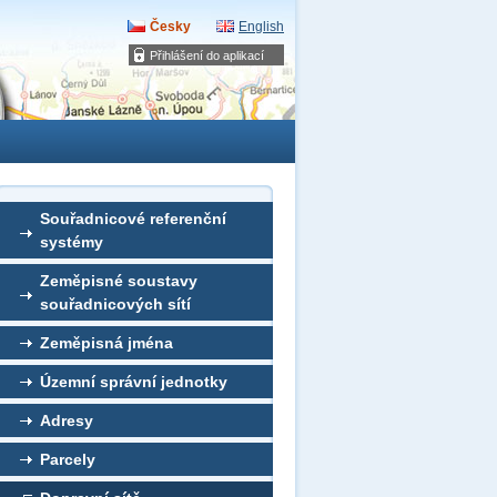
Česky
English
Přihlášení do aplikací
Souřadnicové referenční
systémy
Zeměpisné soustavy
souřadnicových sítí
Zeměpisná jména
Územní správní jednotky
Adresy
Parcely