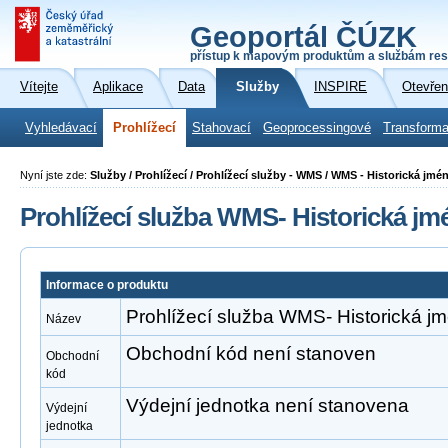
Geoportál ČÚZK
přístup k mapovým produktům a službám res
Vítejte
Aplikace
Data
Služby
INSPIRE
Otevřen
Vyhledávací
Prohlížecí
Stahovací
Geoprocessingové
Transforma
Nyní jste zde:
Služby / Prohlížecí / Prohlížecí služby - WMS / WMS - Historická jmé
Prohlížecí služba WMS- Historická jm
Informace o produktu
Prohlížecí služba WMS- Historická j
Název
Obchodní kód není stanoven
Obchodní
kód
Výdejní jednotka není stanovena
Výdejní
jednotka