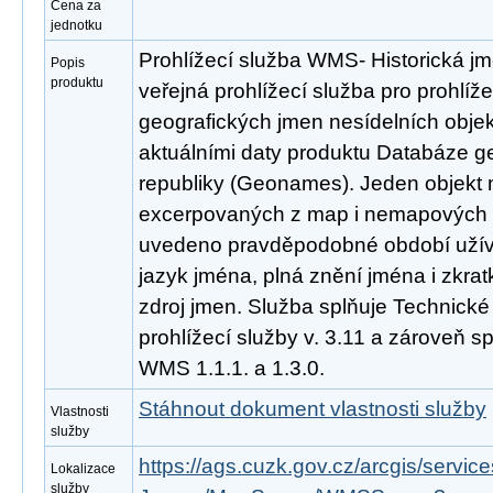
Cena za
jednotku
Prohlížecí služba WMS- Historická j
Popis
produktu
veřejná prohlížecí služba pro prohlíže
geografických jmen nesídelních obje
aktuálními daty produktu Databáze 
republiky (Geonames). Jeden objekt m
excerpovaných z map i nemapových zd
uvedeno pravděpodobné období užívá
jazyk jména, plná znění jména i zkratk
zdroj jmen. Služba splňuje Technick
prohlížecí služby v. 3.11 a zároveň 
WMS 1.1.1. a 1.3.0.
Stáhnout dokument vlastnosti služby
Vlastnosti
služby
https://ags.cuzk.gov.cz/arcgis/serv
Lokalizace
služby