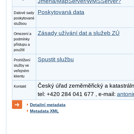
Jmena/MapServer/WMSServer?
Poskytovaná data
Datové sady
poskytované
službou
Zásady užívání dat a služeb ZÚ
Omezení a
podmínky
přístupu a
použití
Spustit službu
Prohlížení
služby ve
veřejném
klientu
Český úřad zeměměřický a katastrální
Kontakt
tel: +420 284 041 677 , e-mail:
anton
Detailní metadata
Metadata XML