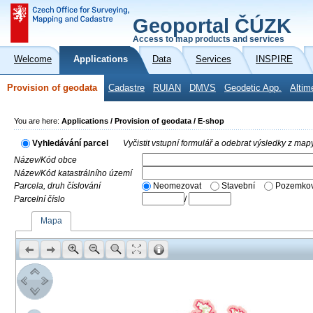
Geoportal ČÚZK
Access to map products and services
Welcome
Applications
Data
Services
INSPIRE
Provision of geodata
Cadastre
RUIAN
DMVS
Geodetic App.
Altim
You are here:
Applications / Provision of geodata / E-shop
Vyhledávání parcel
Vyčistit vstupní formulář a odebrat výsledky z map
Název/Kód obce
Název/Kód katastrálního území
Parcela, druh číslování
Neomezovat
Stavební
Pozemkov
Parcelní číslo
/
Mapa