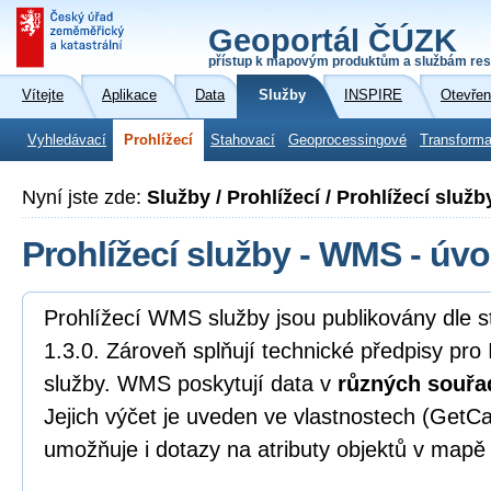
Geoportál ČÚZK
přístup k mapovým produktům a službám res
Vítejte
Aplikace
Data
Služby
INSPIRE
Otevřen
Vyhledávací
Prohlížecí
Stahovací
Geoprocessingové
Transforma
Nyní jste zde:
Služby / Prohlížecí / Prohlížecí služ
Prohlížecí služby - WMS - úvo
Prohlížecí WMS služby jsou publikovány dl
1.3.0. Zároveň splňují technické předpisy pro
služby. WMS poskytují data v
různých souřa
Jejich výčet je uveden ve vlastnostech (GetCa
umožňuje i dotazy na atributy objektů v mapě 