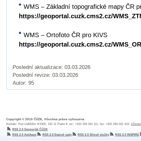
WMS – Základní topografické mapy ČR p
https://geoportal.cuzk.cms2.cz/WMS_Z
WMS – Ortofoto ČR pro KIVS
https://geoportal.cuzk.cms2.cz/WMS_
Poslední aktualizace: 03.03.2026
Poslední revize:
03.03.2026
Autor: 95
Copyright © 2010 ČÚZK, Všechna práva vyhrazena
Kontakt: Pod sídlištěm 9/1800, 182 11 Praha 8, tel.: +420 284 041 111, fax: +420 284 041 416,
Uživate
RSS 2.0 Geoportál ČÚZK
RSS 2.0 Aplikace
RSS 2.0 Datové sady
RSS 2.0 Síťové služby
RSS 2.0 INSPIRE