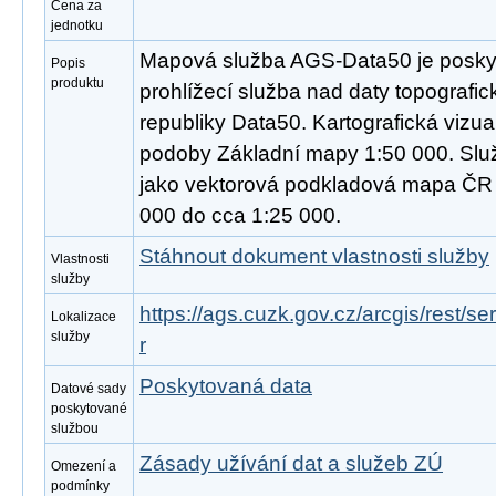
Cena za
jednotku
Mapová služba AGS-Data50 je poskyt
Popis
produktu
prohlížecí služba nad daty topograf
republiky Data50. Kartografická vizua
podoby Základní mapy 1:50 000. Slu
jako vektorová podkladová mapa ČR 
000 do cca 1:25 000.
Stáhnout dokument vlastnosti služby
Vlastnosti
služby
https://ags.cuzk.gov.cz/arcgis/rest
Lokalizace
služby
r
Poskytovaná data
Datové sady
poskytované
službou
Zásady užívání dat a služeb ZÚ
Omezení a
podmínky