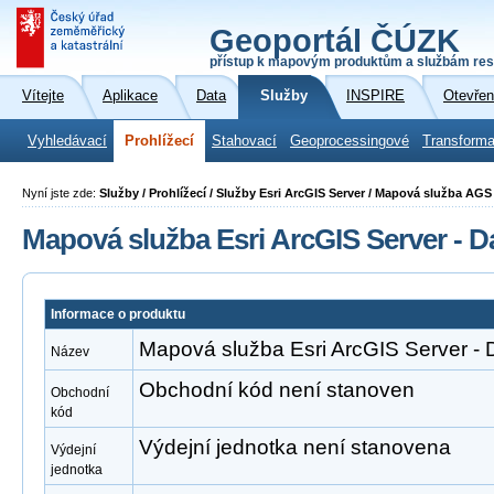
Geoportál ČÚZK
přístup k mapovým produktům a službám res
Vítejte
Aplikace
Data
Služby
INSPIRE
Otevřen
Vyhledávací
Prohlížecí
Stahovací
Geoprocessingové
Transforma
Nyní jste zde:
Služby / Prohlížecí / Služby Esri ArcGIS Server / Mapová služba A
Mapová služba Esri ArcGIS Server - D
Informace o produktu
Mapová služba Esri ArcGIS Server - 
Název
Obchodní kód není stanoven
Obchodní
kód
Výdejní jednotka není stanovena
Výdejní
jednotka