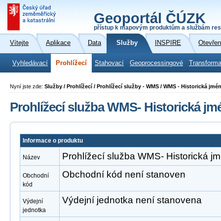
Geoportál ČÚZK
přístup k mapovým produktům a službám res
Vítejte
Aplikace
Data
Služby
INSPIRE
Otevřen
Vyhledávací
Prohlížecí
Stahovací
Geoprocessingové
Transforma
Nyní jste zde:
Služby / Prohlížecí / Prohlížecí služby - WMS / WMS - Historická jmé
Prohlížecí služba WMS- Historická jm
Informace o produktu
Prohlížecí služba WMS- Historická j
Název
Obchodní kód není stanoven
Obchodní
kód
Výdejní jednotka není stanovena
Výdejní
jednotka