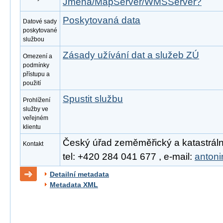
Jmena/MapServer/WMSServer?
Poskytovaná data
Datové sady
poskytované
službou
Zásady užívání dat a služeb ZÚ
Omezení a
podmínky
přístupu a
použití
Spustit službu
Prohlížení
služby ve
veřejném
klientu
Český úřad zeměměřický a katastrální
Kontakt
tel: +420 284 041 677 , e-mail:
anton
Detailní metadata
Metadata XML