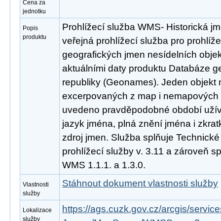
Cena za
jednotku
Prohlížecí služba WMS- Historická j
Popis
produktu
veřejná prohlížecí služba pro prohlíže
geografických jmen nesídelních obje
aktuálními daty produktu Databáze 
republiky (Geonames). Jeden objekt m
excerpovaných z map i nemapových zd
uvedeno pravděpodobné období užívá
jazyk jména, plná znění jména i zkratk
zdroj jmen. Služba splňuje Technick
prohlížecí služby v. 3.11 a zároveň 
WMS 1.1.1. a 1.3.0.
Stáhnout dokument vlastnosti služby
Vlastnosti
služby
https://ags.cuzk.gov.cz/arcgis/serv
Lokalizace
služby