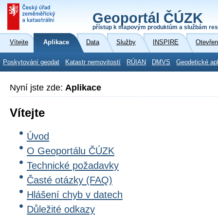
Geoportál ČÚZK
přístup k mapovým produktům a službám res
Vítejte
Aplikace
Data
Služby
INSPIRE
Otevřen
Poskytování geodat
Katastr nemovitostí
RÚIAN
DMVS
Geodetické ap
Nyní jste zde:
Aplikace
Vítejte
Úvod
O Geoportálu ČÚZK
Technické požadavky
Časté otázky (FAQ)
Hlášení chyb v datech
Důležité odkazy