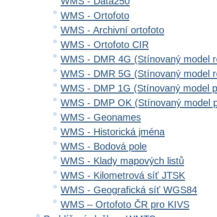
WMS - Data250
WMS - Ortofoto
WMS - Archivní ortofoto
WMS - Ortofoto CIR
WMS - DMR 4G (Stínovaný model re
WMS - DMR 5G (Stínovaný model re
WMS - DMP 1G (Stínovaný model p
WMS - DMP OK (Stínovaný model p
WMS - Geonames
WMS - Historická jména
WMS - Bodová pole
WMS - Klady mapových listů
WMS - Kilometrová síť JTSK
WMS - Geografická síť WGS84
WMS – Ortofoto ČR pro KIVS