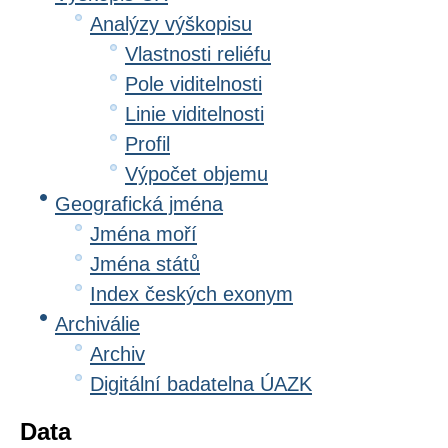
Analýzy výškopisu
Vlastnosti reliéfu
Pole viditelnosti
Linie viditelnosti
Profil
Výpočet objemu
Geografická jména
Jména moří
Jména států
Index českých exonym
Archiválie
Archiv
Digitální badatelna ÚAZK
Data