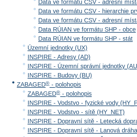
Data ve formátu CSV - adresní místa
Data ve formátu CSV - hierarchie prv
Data ve formátu CSV - adresní místa
Data RÚIAN ve formátu SHP - obce
Data RÚIAN ve formátu SHP - stát
Územní jednotky (UX)
INSPIRE - Adresy (AD)
INSPIRE - Územní správní jednotky (AU
INSPIRE - Budovy (BU)
®
ZABAGED
- polohopis
®
ZABAGED
- polohopis
INSPIRE - Vodstvo - fyzické vody (HY_
INSPIRE - Vodstvo - sítě (HY_NET)
INSPIRE - Dopravní sítě - Letecká dop
INSPIRE - Dopravní sítě - Lanová drá