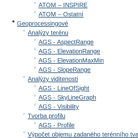
ATOM – INSPIRE
ATOM – Ostatní
Geoprocessingové
Analýzy terénu
AGS - AspectRange
AGS - ElevationRange
AGS - ElevationMaxMin
AGS - SlopeRange
Analýzy viditenosti
AGS - LineOfSight
AGS - SkyLineGraph
AGS - Visibility
Tvorba profilu
AGS - Profile
Výpočet objemu zadaného terénního tv