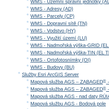
WMS - Územní správní jednotky (A
WMS - Adresy (AD)
WMS - Parcely (CP)
WMS - Dopravní sítě (TN)
WMS - Vodstvo (HY)
WMS - Využití území (LU)
WMS - Nadmořská výška-GRID (EL
WMS - Nadmořská výška-TIN (EL T
WMS - Ortofotosnímky (OI)
WMS - Budovy (BU)
Služby Esri ArcGIS Server
®
Mapová služba AGS – ZABAGED
-
®
Mapová služba AGS – ZABAGED
-
Mapová služba AGS - nad daty RÚ
Mapová službu AGS - Bodová pole