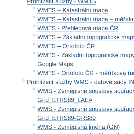
Prohlížecí služby - WMTS
WMTS – Katastrální mapa
WMTS – Katastrální mapa – měřítk
WMTS - Přehledová mapa ČR
WMTS – Základní topografické ma
WMTS – Ortofoto ČR
WMTS - Základní topografické mapy
Google Maps
WMTS - Ortofoto ČR - měřítková ř
Prohlížecí služby WMS - datové sady 
WMS - Zeměpisné soustavy souřadni
Grid_ETRS89_LAEA
WMS - Zeměpisné soustavy souřadni
Grid_ETRS89-GRS80
WMS - Zeměpisná jména (GN)