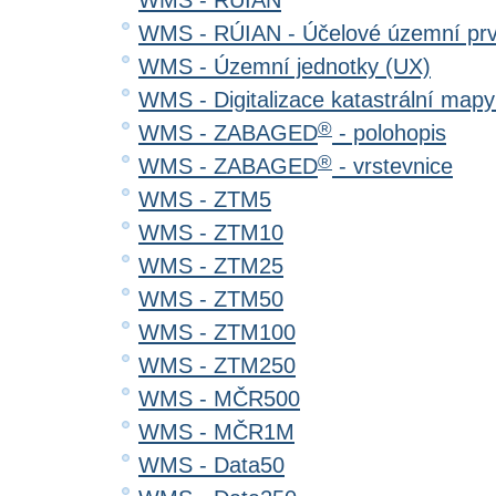
WMS - RÚIAN
WMS - RÚIAN - Účelové územní pr
WMS - Územní jednotky (UX)
WMS - Digitalizace katastrální map
®
WMS - ZABAGED
- polohopis
®
WMS - ZABAGED
- vrstevnice
WMS - ZTM5
WMS - ZTM10
WMS - ZTM25
WMS - ZTM50
WMS - ZTM100
WMS - ZTM250
WMS - MČR500
WMS - MČR1M
WMS - Data50