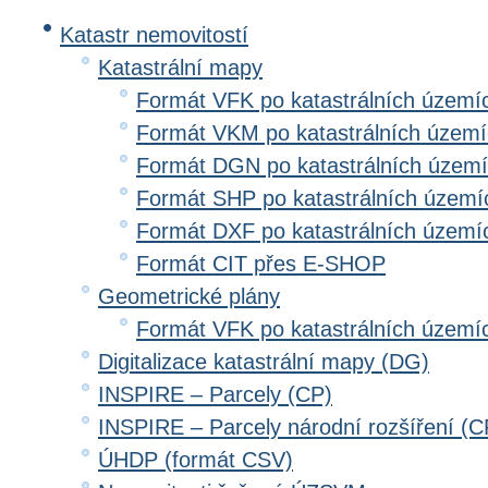
Katastr nemovitostí
Katastrální mapy
Formát VFK po katastrálních území
Formát VKM po katastrálních územ
Formát DGN po katastrálních územ
Formát SHP po katastrálních území
Formát DXF po katastrálních území
Formát CIT přes E-SHOP
Geometrické plány
Formát VFK po katastrálních území
Digitalizace katastrální mapy (DG)
INSPIRE – Parcely (CP)
INSPIRE – Parcely národní rozšíření (
ÚHDP (formát CSV)