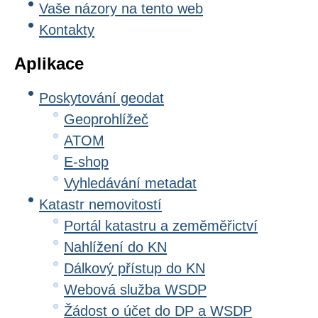
Vaše názory na tento web
Kontakty
Aplikace
Poskytování geodat
Geoprohlížeč
ATOM
E-shop
Vyhledávání metadat
Katastr nemovitostí
Portál katastru a zeměměřictví
Nahlížení do KN
Dálkový přístup do KN
Webová služba WSDP
Žádost o účet do DP a WSDP