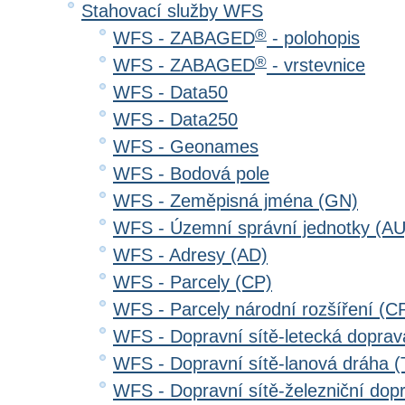
Stahovací služby WFS
®
WFS - ZABAGED
- polohopis
®
WFS - ZABAGED
- vrstevnice
WFS - Data50
WFS - Data250
WFS - Geonames
WFS - Bodová pole
WFS - Zeměpisná jména (GN)
WFS - Územní správní jednotky (AU
WFS - Adresy (AD)
WFS - Parcely (CP)
WFS - Parcely národní rozšíření (C
WFS - Dopravní sítě-letecká dopra
WFS - Dopravní sítě-lanová dráha
WFS - Dopravní sítě-železniční do