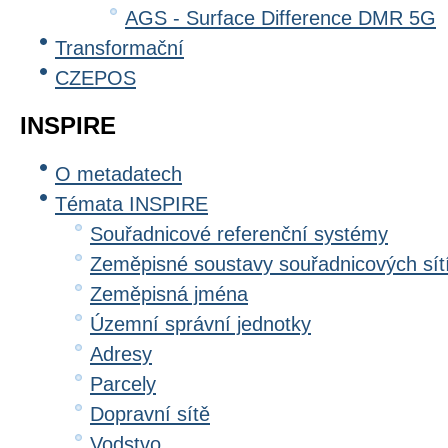
AGS - Surface Difference DMR 5G
Transformační
CZEPOS
INSPIRE
O metadatech
Témata INSPIRE
Souřadnicové referenční systémy
Zeměpisné soustavy souřadnicových sít
Zeměpisná jména
Územní správní jednotky
Adresy
Parcely
Dopravní sítě
Vodstvo