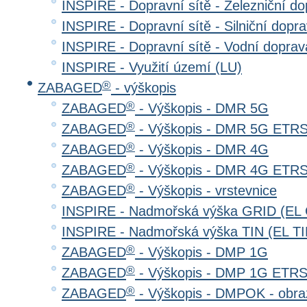
INSPIRE - Dopravní sítě - Železniční d
INSPIRE - Dopravní sítě - Silniční do
INSPIRE - Dopravní sítě - Vodní dopr
INSPIRE - Využití území (LU)
®
ZABAGED
- výškopis
®
ZABAGED
- Výškopis - DMR 5G
®
ZABAGED
- Výškopis - DMR 5G ETR
®
ZABAGED
- Výškopis - DMR 4G
®
ZABAGED
- Výškopis - DMR 4G ETR
®
ZABAGED
- Výškopis - vrstevnice
INSPIRE - Nadmořská výška GRID (EL
INSPIRE - Nadmořská výška TIN (EL TI
®
ZABAGED
- Výškopis - DMP 1G
®
ZABAGED
- Výškopis - DMP 1G ETR
®
ZABAGED
- Výškopis - DMPOK - obra