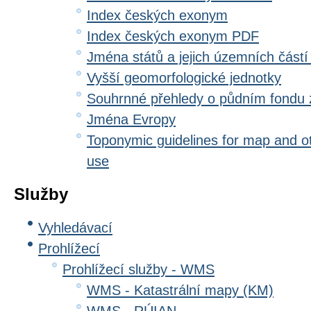
Index českých exonym
Index českých exonym PDF
Jména států a jejich územních částí
Vyšší geomorfologické jednotky
Souhrnné přehledy o půdním fondu
Jména Evropy
Toponymic guidelines for map and oth
use
Služby
Vyhledávací
Prohlížecí
Prohlížecí služby - WMS
WMS - Katastrální mapy (KM)