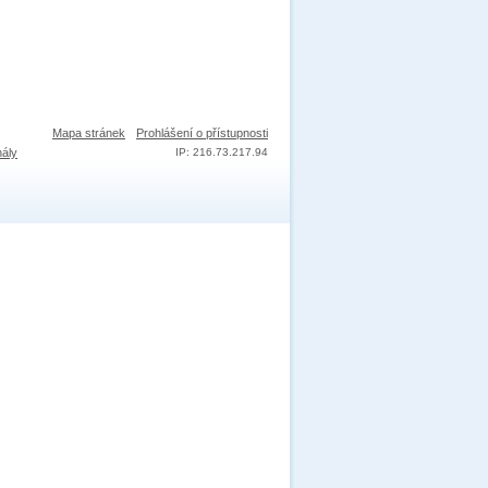
Mapa stránek
Prohlášení o přístupnosti
nály
IP: 216.73.217.94