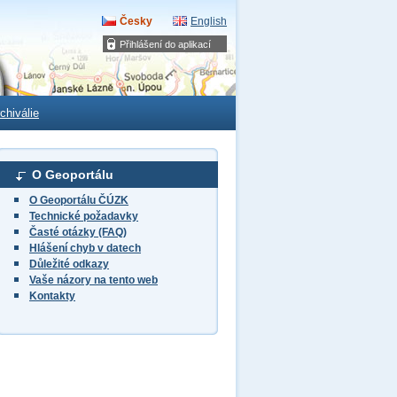
Česky
English
Přihlášení do aplikací
chiválie
O Geoportálu
O Geoportálu ČÚZK
Technické požadavky
Časté otázky (FAQ)
Hlášení chyb v datech
Důležité odkazy
Vaše názory na tento web
Kontakty