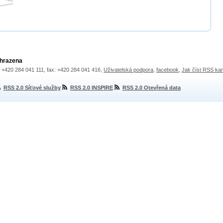
yhrazena
.: +420 284 041 111, fax: +420 284 041 416,
Uživatelská podpora
,
facebook
,
Jak číst RSS ka
RSS 2.0 Síťové služby
RSS 2.0 INSPIRE
RSS 2.0 Otevřená data