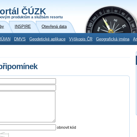
ortál ČÚZK
povým produktům a službám resortu
by
INSPIRE
Otevřená data
RÚIAN
DMVS
Geodetické aplikace
Výškopis ČR
Geografická jména
Ar
 připomínek
obnovit kód