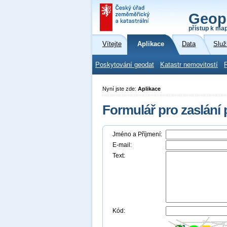
Geop
přístup k ma
Vítejte
Aplikace
Data
Služ
Poskytování geodat
Katastr nemovitostí
Nyní jste zde:
Aplikace
Formulář pro zaslání
Jméno a Příjmení:
E-mail:
Text:
Kód: