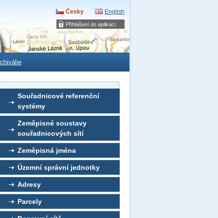
Česky
English
Přihlášení do aplikací
chiválie
Souřadnicové referenční
systémy
Zeměpisné soustavy
souřadnicových sítí
Zeměpisná jména
Územní správní jednotky
Adresy
Parcely