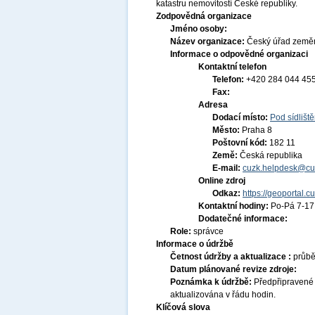
katastru nemovitostí České republiky.
Zodpovědná organizace
Jméno osoby:
Název organizace:
Český úřad zeměm
Informace o odpovědné organizaci
Kontaktní telefon
Telefon:
+420 284 044 45
Fax:
Adresa
Dodací místo:
Pod sídlišt
Město:
Praha 8
Poštovní kód:
182 11
Země:
Česká republika
E-mail:
cuzk.helpdesk@cu
Online zdroj
Odkaz:
https://geoportal.c
Kontaktní hodiny:
Po-Pá 7-1
Dodatečné informace:
Role:
správce
Informace o údržbě
Četnost údržby a aktualizace :
průb
Datum plánované revize zdroje:
Poznámka k údržbě:
Předpřipravené
aktualizována v řádu hodin.
Klíčová slova