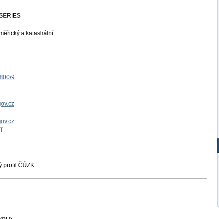
SERIES
ěřický a katastrální
1800/9
ov.cz
gov.cz
T
 profil ČÚZK