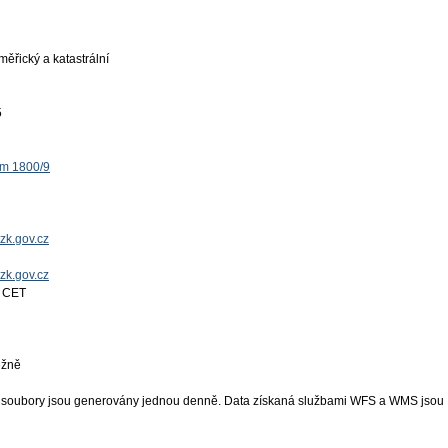
ěřický a katastrální
5
ěm 1800/9
zk.gov.cz
uzk.gov.cz
7 CET
ěžně
 soubory jsou generovány jednou denně. Data získaná službami WFS a WMS jsou