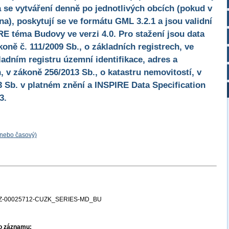
a se vytváření denně po jednotlivých obcích (pokud v
a), poskytují se ve formátu GML 3.2.1 a jsou validní
E téma Budovy ve verzi 4.0. Pro stažení jsou data
oně č. 111/2009 Sb., o základních registrech, ve
ladním registru územní identifikace, adres a
, v zákoně 256/2013 Sb., o katastru nemovitostí, v
13 Sb. v platném znění a INSPIRE Data Specification
3.
 nebo časový)
Z-00025712-CUZK_SERIES-MD_BU
ho záznamu: