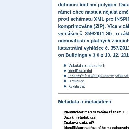
definiční bod ani polygon. Dat
rámci obce nastala nějaká změn
proti schématu XML pro INSPIR
komprimována (ZIP). Více v zák
vyhlášce č. 359/2011 Sb., o zák
nemovitostí v platných zněních
katastrální vyhlášce č. 357/20
on Buildings v 3.0 z 13. 12. 201
Metadata o metadatech
Identifikace dat
Referenční systém (polohový, výškový
Distribuce
Kvalita dat
Metadata o metadatech
Identifikátor metadatového záznamu:
C
Jazyk metadat:
cze
Znaková sada:
utf8
Identifikátor nadřazeného metadatové