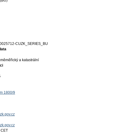
(BU)
0025712-CUZK_SERIES_BU
data
měměřický a katastrální
ci
5
ěm 1800/9
zk.gov.cz
uzk.gov.cz
7 CET