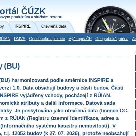
ortál ČÚZK
povým produktům a službám resortu
by
INSPIRE
Otevřená data
RÚIAN
DMVS
Geodetické aplikace
Výškopis ČR
Geografická jména
Ar
y (BU)
(BU) harmonizovaná podle směrnice INSPIRE a
verzi 1.0. Data obsahují budovy a části budov. Části
 INSPIRE vyjádřeny vchody, pocházejí z RÚIAN.
omické atributy a další informace. Datová sada
liky. Je poskytována jako otevřená data (licence CC-
m z RÚIAN (Registru územní identifikace, adres a
 (Informačního systému katastru nemovitostí). V
 t.j. 12052 budov (k 27. 07. 2026), protože neobsahují