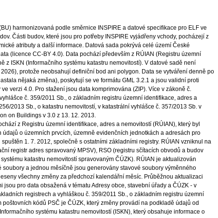
(BU) harmonizovaná podle směrnice INSPIRE a datové specifikace pro ELF ve
udov. Části budov, které jsou pro potřeby INSPIRE vyjádřeny vchody, pocházejí z
cké atributy a další informace. Datová sada pokrývá celé území České
 data (licence CC-BY 4.0). Data pochází především z RÚIAN (Registru územní
čně z ISKN (Informačního systému katastru nemovitostí). V datové sadě není
 2026), protože neobsahují definiční bod ani polygon. Data se vytváření denně po
astala nějaká změna), poskytují se ve formátu GML 3.2.1 a jsou validní proti
 verzi 4.0. Pro stažení jsou data komprimována (ZIP). Více v zákoně č.
 vyhlášce č. 359/2011 Sb., o základním registru územní identifikace, adres a
56/2013 Sb., o katastru nemovitostí, v katastrální vyhlášce č. 357/2013 Sb. v
n on Buildings v 3.0 z 13. 12. 2013.
hází z Registru územní identifikace, adres a nemovitostí (RÚIAN), který byl
h údajů o územních prvcích, územně evidenčních jednotkách a adresách pro
l spuštěn 1. 7. 2012, společně s ostatními základními registry. RÚIAN vzniknul na
ční registr adres spravovaný MPSV), RSO (registru sčítacích obvodů a budov
systému katastru nemovitostí spravovaným ČÚZK). RÚIAN je aktualizován
é soubory a jednou měsíčně jsou generovány stavové soubory výměnného
neseny všechny změny za předchozí kalendářní měsíc. Průběžnou aktualizaci
mi jsou pro data obsažená v tématu Adresy obce, stavební úřady a ČÚZK - v
kladních registrech a vyhláškou č. 359/2011 Sb., o základním registru územní
rem poštovních kódů PSČ je ČÚZK, který změny provádí na podkladě údajů od
z Informačního systému katastru nemovitostí (ISKN), který obsahuje informace o