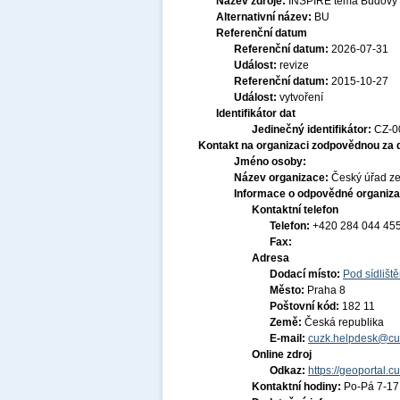
Název zdroje:
INSPIRE téma Budovy 
Alternativní název:
BU
Referenční datum
Referenční datum:
2026-07-31
Událost:
revize
Referenční datum:
2015-10-27
Událost:
vytvoření
Identifikátor dat
Jedinečný identifikátor:
CZ-0
Kontakt na organizaci zodpovědnou za 
Jméno osoby:
Název organizace:
Český úřad ze
Informace o odpovědné organiza
Kontaktní telefon
Telefon:
+420 284 044 45
Fax:
Adresa
Dodací místo:
Pod sídlišt
Město:
Praha 8
Poštovní kód:
182 11
Země:
Česká republika
E-mail:
cuzk.helpdesk@cu
Online zdroj
Odkaz:
https://geoportal.c
Kontaktní hodiny:
Po-Pá 7-1