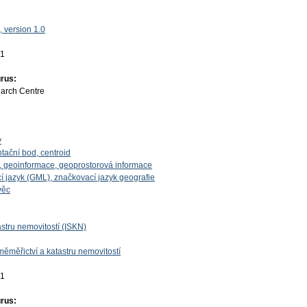
 version 1.0
01
rus:
earch Centre
y
ntační bod, centroid
, geoinformace, geoprostorová informace
í jazyk (GML), značkovací jazyk geografie
věc
stru nemovitostí (ISKN)
ěměřictví a katastru nemovitostí
01
rus: