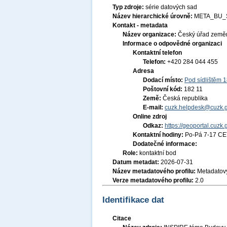
Typ zdroje:
série datových sad
Název hierarchické úrovně:
META_BU_
Kontakt - metadata
Název organizace:
Český úřad zeměm
Informace o odpovědné organizaci
Kontaktní telefon
Telefon:
+420 284 044 455
Adresa
Dodací místo:
Pod sídlištěm 
Poštovní kód:
182 11
Země:
Česká republika
E-mail:
cuzk.helpdesk@cuzk.g
Online zdroj
Odkaz:
https://geoportal.cuzk.
Kontaktní hodiny:
Po-Pá 7-17 CE
Dodatečné informace:
Role:
kontaktní bod
Datum metadat:
2026-07-31
Název metadatového profilu:
Metadatový
Verze metadatového profilu:
2.0
Identifikace dat
Citace