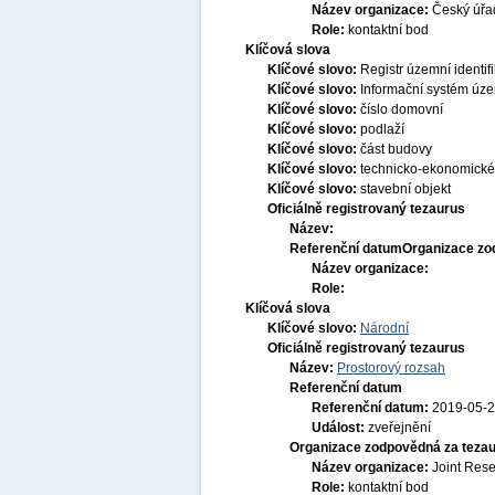
Název organizace:
Český úřa
Role:
kontaktní bod
Klíčová slova
Klíčové slovo:
Registr územní identif
Klíčové slovo:
Informační systém územ
Klíčové slovo:
číslo domovní
Klíčové slovo:
podlaží
Klíčové slovo:
část budovy
Klíčové slovo:
technicko-ekonomické 
Klíčové slovo:
stavební objekt
Oficiálně registrovaný tezaurus
Název:
Referenční datum
Organizace zo
Název organizace:
Role:
Klíčová slova
Klíčové slovo:
Národní
Oficiálně registrovaný tezaurus
Název:
Prostorový rozsah
Referenční datum
Referenční datum:
2019-05-
Událost:
zveřejnění
Organizace zodpovědná za tezau
Název organizace:
Joint Res
Role:
kontaktní bod