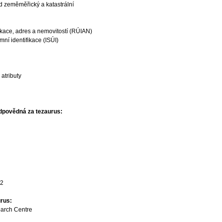
d zeměměřický a katastrální
ikace, adres a nemovitostí (RÚIAN)
ní identifikace (ISÚI)
atributy
dpovědná za tezaurus:
22
rus:
earch Centre