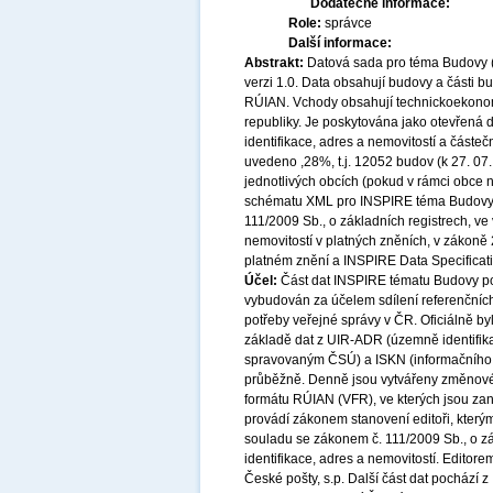
Dodatečné informace:
Role:
správce
Další informace:
Abstrakt:
Datová sada pro téma Budovy 
verzi 1.0. Data obsahují budovy a části b
RÚIAN. Vchody obsahují technickoekonomi
republiky. Je poskytována jako otevřená
identifikace, adres a nemovitostí a částe
uvedeno ,28%, t.j. 12052 budov (k 27. 07.
jednotlivých obcích (pokud v rámci obce n
schématu XML pro INSPIRE téma Budovy ve
111/2009 Sb., o základních registrech, ve
nemovitostí v platných zněních, v zákoně 2
platném znění a INSPIRE Data Specificatio
Účel:
Část dat INSPIRE tématu Budovy poc
vybudován za účelem sdílení referenčníc
potřeby veřejné správy v ČR. Oficiálně by
základě dat z UIR-ADR (územně identifika
spravovaným ČSÚ) a ISKN (informačního 
průběžně. Denně jsou vytvářeny změnov
formátu RÚIAN (VFR), ve kterých jsou za
provádí zákonem stanovení editoři, který
souladu se zákonem č. 111/2009 Sb., o zá
identifikace, adres a nemovitostí. Edito
České pošty, s.p. Další část dat pochází 