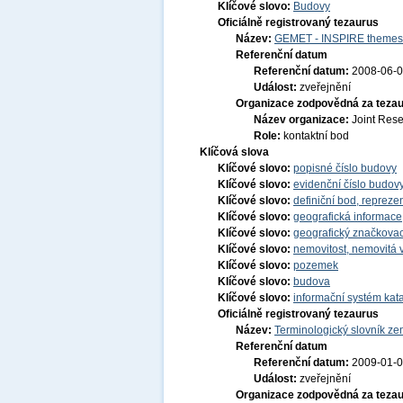
Klíčové slovo:
Budovy
Oficiálně registrovaný tezaurus
Název:
GEMET - INSPIRE themes,
Referenční datum
Referenční datum:
2008-06-
Událost:
zveřejnění
Organizace zodpovědná za tezau
Název organizace:
Joint Res
Role:
kontaktní bod
Klíčová slova
Klíčové slovo:
popisné číslo budovy
Klíčové slovo:
evidenční číslo budov
Klíčové slovo:
definiční bod, repreze
Klíčové slovo:
geografická informace
Klíčové slovo:
geografický značkovac
Klíčové slovo:
nemovitost, nemovitá 
Klíčové slovo:
pozemek
Klíčové slovo:
budova
Klíčové slovo:
informační systém kata
Oficiálně registrovaný tezaurus
Název:
Terminologický slovník zem
Referenční datum
Referenční datum:
2009-01-
Událost:
zveřejnění
Organizace zodpovědná za tezau