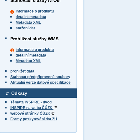
Stahovací služby ATOM
informace o produktu
detailní metadata
Metadata XML
stažení dat
Prohlížecí služby WMS
informace o produktu
detailní metadata
Metadata XML
prohlížet data
Stáhnout předpřipravené soubory
Aktuální verze datové specifikace
Odkazy
Témata INSPIRE - úvod
INSPIRE na webu ČÚZK
webové stránky ČÚZK
Formy poskytování dat ZÚ