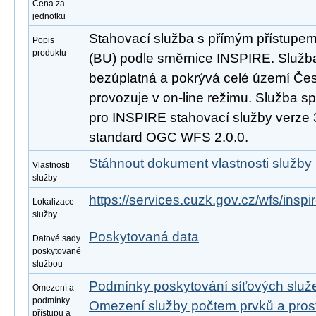
Cena za
jednotku
Stahovací služba s přímým přístupe
Popis
produktu
(BU) podle směrnice INSPIRE. Služba
bezúplatná a pokrývá celé území Čes
provozuje v on-line režimu. Služba s
pro INSPIRE stahovací služby verze 
standard OGC WFS 2.0.0.
Stáhnout dokument vlastnosti služby
Vlastnosti
služby
https://services.cuzk.gov.cz/wfs/insp
Lokalizace
služby
Poskytovaná data
Datové sady
poskytované
službou
Podmínky poskytování síťových slu
Omezení a
podmínky
Omezení služby počtem prvků a pro
přístupu a