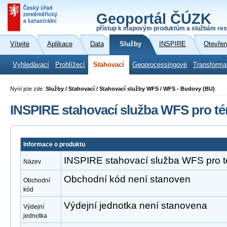
Geoportál ČÚZK
přístup k mapovým produktům a službám res
Vítejte
Aplikace
Data
Služby
INSPIRE
Otevřen
Vyhledávací
Prohlížecí
Stahovací
Geoprocessingové
Transforma
Nyní jste zde:
Služby / Stahovací / Stahovací služby WFS / WFS - Budovy (BU)
INSPIRE stahovací služba WFS pro t
Informace o produktu
INSPIRE stahovací služba WFS pro 
Název
Obchodní kód není stanoven
Obchodní
kód
Výdejní jednotka není stanovena
Výdejní
jednotka