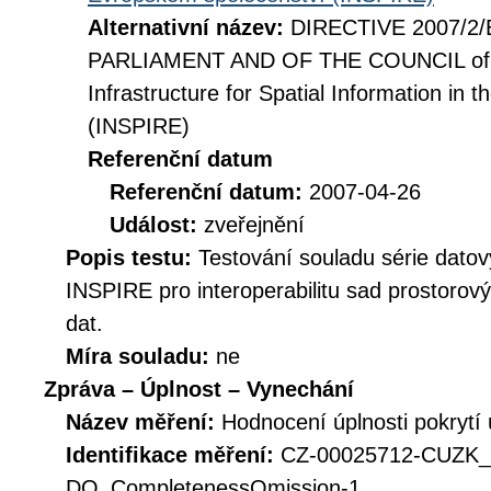
Alternativní název:
DIRECTIVE 2007/2
PARLIAMENT AND OF THE COUNCIL of 14
Infrastructure for Spatial Information i
(INSPIRE)
Referenční datum
Referenční datum:
2007-04-26
Událost:
zveřejnění
Popis testu:
Testování souladu série datov
INSPIRE pro interoperabilitu sad prostorov
dat.
Míra souladu:
ne
Zpráva – Úplnost – Vynechání
Název měření:
Hodnocení úplnosti pokrytí
Identifikace měření:
CZ-00025712-CUZK
DQ_CompletenessOmission-1