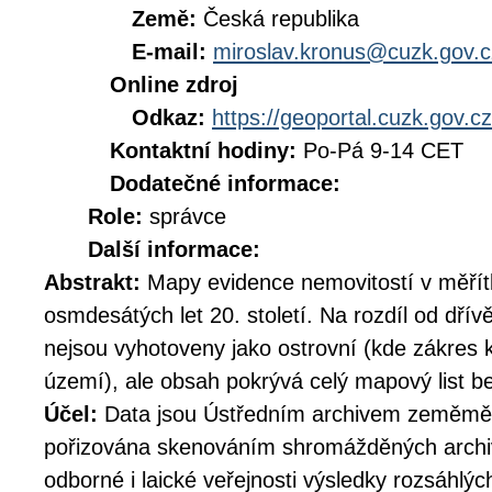
Země:
Česká republika
E-mail:
miroslav.kronus@cuzk.gov.c
Online zdroj
Odkaz:
https://geoportal.cuzk.gov.cz
Kontaktní hodiny:
Po-Pá 9-14 CET
Dodatečné informace:
Role:
správce
Další informace:
Abstrakt:
Mapy evidence nemovitostí v měřít
osmdesátých let 20. století. Na rozdíl od dřív
nejsou vyhotoveny jako ostrovní (kde zákres ko
území), ale obsah pokrývá celý mapový list be
Účel:
Data jsou Ústředním archivem zeměměř
pořizována skenováním shromážděných archiv
odborné i laické veřejnosti výsledky rozsáhlý