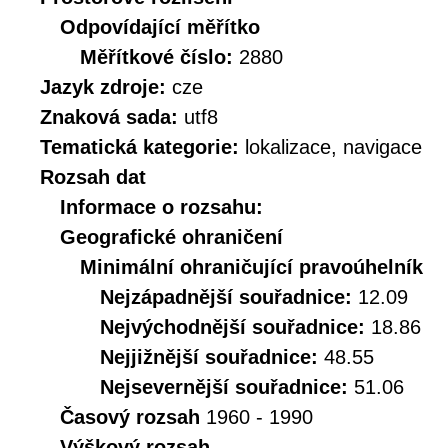
Odpovídající měřítko
Měřítkové číslo:
2880
Jazyk zdroje:
cze
Znaková sada:
utf8
Tematická kategorie:
lokalizace, navigace
Rozsah dat
Informace o rozsahu:
Geografické ohraničení
Minimální ohraničující pravoúhelník
Nejzápadnější souřadnice:
12.09
Nejvýchodnější souřadnice:
18.86
Nejjižnější souřadnice:
48.55
Nejsevernější souřadnice:
51.06
Časový rozsah
1960 - 1990
Výškový rozsah