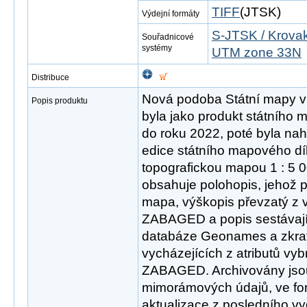
TIFF
(JTSK)
Výdejní formáty
S-JTSK / Krovak
Souřadnicové
systémy
UTM zone 33N
Distribuce
Nová podoba Státní mapy v 
Popis produktu
byla jako produkt státního
do roku 2022, poté byla n
edice státního mapového díl
topografickou mapou 1 : 5 
obsahuje polohopis, jehož p
mapa, výškopis převzatý z 
ZABAGED a popis sestávají
databáze Geonames a zkra
vycházejících z atributů vy
ZABAGED. Archivovány jsou
mimorámových údajů, ve fo
aktualizace z posledního v