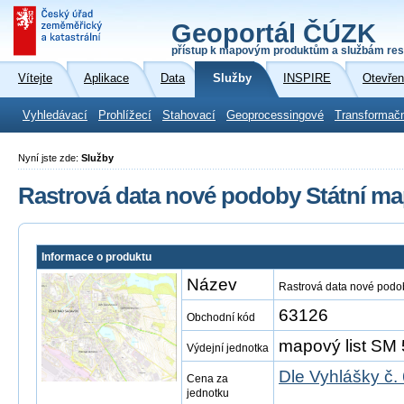
Geoportál ČÚZK
přístup k mapovým produktům a službám res
Vítejte
Aplikace
Data
Služby
INSPIRE
Otevřen
Vyhledávací
Prohlížecí
Stahovací
Geoprocessingové
Transformač
Nyní jste zde:
Služby
Rastrová data nové podoby Státní map
Informace o produktu
Název
Rastrová data nové podob
63126
Obchodní kód
mapový list SM 
Výdejní jednotka
Dle Vyhlášky č.
Cena za
jednotku