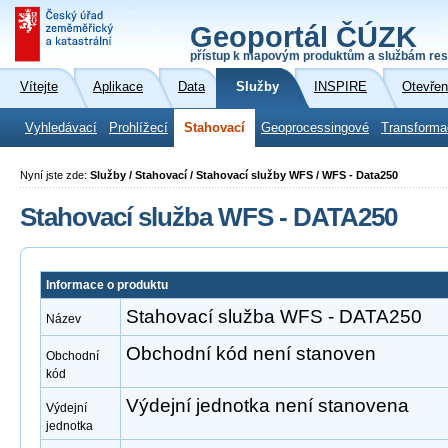
Geoportál ČÚZK
přístup k mapovým produktům a službám res
Vítejte
Aplikace
Data
Služby
INSPIRE
Otevřen
Vyhledávací
Prohlížecí
Stahovací
Geoprocessingové
Transforma
Nyní jste zde:
Služby / Stahovací / Stahovací služby WFS / WFS - Data250
Stahovací služba WFS - DATA250
Informace o produktu
Stahovací služba WFS - DATA250
Název
Obchodní kód není stanoven
Obchodní
kód
Výdejní jednotka není stanovena
Výdejní
jednotka