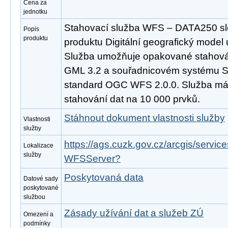
Cena za
jednotku
Stahovací služba WFS – DATA250 slo
Popis
produktu
produktu Digitální geografický model
Služba umožňuje opakované stahován
GML 3.2 a souřadnicovém systému S
standard OGC WFS 2.0.0. Služba m
stahování dat na 10 000 prvků.
Stáhnout dokument vlastnosti služby
Vlastnosti
služby
https://ags.cuzk.gov.cz/arcgis/serv
Lokalizace
služby
WFSServer?
Poskytovaná data
Datové sady
poskytované
službou
Zásady užívání dat a služeb ZÚ
Omezení a
podmínky