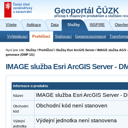
Geoportál ČÚZK
přístup k mapovým produktům a službám res
Vítejte
Aplikace
Data
Služby
INSPIRE
Otevřen
Vyhledávací
Prohlížecí
Stahovací
Geoprocessingové
Transforma
Nyní jste zde:
Služby / Prohlížecí / Služby Esri ArcGIS Server / IMAGE služba AGS 
generace (DMP 1G)
IMAGE služba Esri ArcGIS Server - D
Informace o produktu
IMAGE služba Esri ArcGIS Server -
Název
Obchodní kód není stanoven
Obchodní
kód
Výdejní jednotka není stanovena
Výdejní
jednotka