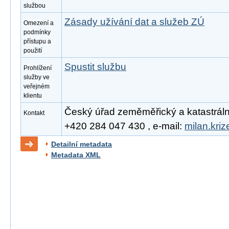
službou
Zásady užívání dat a služeb ZÚ
Omezení a
podmínky
přístupu a
použití
Spustit službu
Prohlížení
služby ve
veřejném
klientu
Český úřad zeměměřický a katastrální, 
Kontakt
+420 284 047 430 , e-mail:
milan.kri
Detailní metadata
Metadata XML