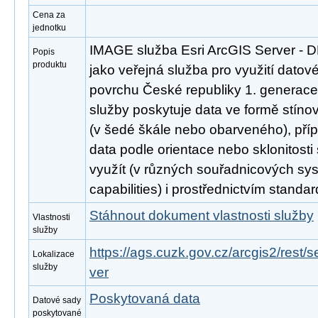
Cena za
jednotku
IMAGE služba Esri ArcGIS Server - 
Popis
produktu
jako veřejná služba pro využití datov
povrchu České republiky 1. generac
služby poskytuje data ve formě stín
(v šedé škále nebo obarveného), pří
data podle orientace nebo sklonitosti
využít (v různých souřadnicových sy
capabilities) i prostřednictvím stand
Stáhnout dokument vlastnosti služby
Vlastnosti
služby
https://ags.cuzk.gov.cz/arcgis2/rest
Lokalizace
služby
ver
Poskytovaná data
Datové sady
poskytované