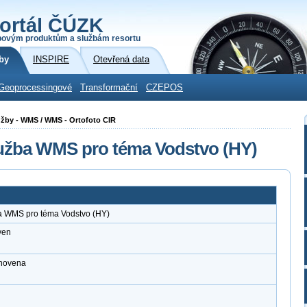
ortál ČÚZK
povým produktům a službám resortu
by
INSPIRE
Otevřená data
Geoprocessingové
Transformační
CZEPOS
služby - WMS / WMS - Ortofoto CIR
lužba WMS pro téma Vodstvo (HY)
ba WMS pro téma Vodstvo (HY)
ven
anovena