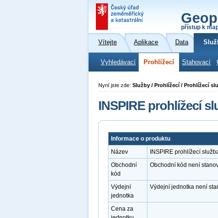
Geop
přístup k ma
Vítejte
Aplikace
Data
Služ
Vyhledávací
Prohlížecí
Stahovací
Nyní jste zde:
Služby / Prohlížecí / Prohlížecí 
INSPIRE prohlížecí s
Informace o produktu
Název
INSPIRE prohlížecí služ
Obchodní
Obchodní kód není stano
kód
Výdejní
Výdejní jednotka není st
jednotka
Cena za
jednotku