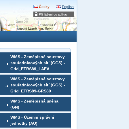
Česky
English
Přihlášení do aplikací
WMS - Zeměpisné soustavy
souřadnicových sítí (GGS) -
Grid_ETRS89_LAEA
WMS - Zeměpisné soustavy
souřadnicových sítí (GGS) -
Grid_ETRS89-GRS80
WMS - Zeměpisná jména
(GN)
WMS - Územní správní
jednotky (AU)