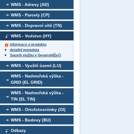
WMS - Adresy (AD)
WMS - Parcely (CP)
WMS - Dopravní sítě (TN)
WMS - Vodstvo (HY)
informace o produktu
detailní metadata
Spustit službu v Geoprohlížeči
WMS - Využití území (LU)
WMS - Nadmořská výška -
GRID (EL GRID)
WMS - Nadmořská výška -
TIN (EL TIN)
WMS - Ortofotosnímky (OI)
WMS - Budovy (BU)
Odkazy