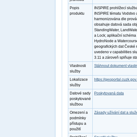
Popis
INSPIRE prohlížecí služb
produktu
INSPIRE tématu Vodstvo a
harmonizována dle provád
obsahuje datová sada obje
StandingWater, LandWater
a Lock; aplikační schéma
HydroNode a Watercourse
geografických dat České 
uvedeno v capabilities sl
3.11 a zároveň splňuje s
Vlastnosti
Stáhnout dokument vlastn
služby
Lokalizace
https://geoportal.cuzk.
služby
Datové sady
Poskytovaná data
poskytované
službou
Omezení a
Zásady užívání dat a slu
podmínky
přístupu a
použití