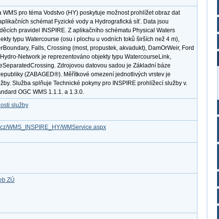
a WMS pro téma Vodstvo (HY) poskytuje možnost prohlížet obraz dat
plikačních schémat Fyzické vody a Hydrografická síť. Data jsou
ěcích pravidel INSPIRE. Z aplikačního schématu Physical Waters
kty typu Watercourse (osu i plochu u vodních toků širších než 4 m),
Boundary, Falls, Crossing (most, propustek, akvadukt), DamOrWeir, Ford
 Hydro-Network je reprezentováno objekty typu WatercourseLink,
SeparatedCrossing. Zdrojovou datovou sadou je Základní báze
republiky (ZABAGED®). Měřítkové omezení jednotlivých vrstev je
užby. Služba splňuje Technické pokyny pro INSPIRE prohlížecí služby v.
tandard OGC WMS 1.1.1. a 1.3.0.
osti služby
gov.cz/WMS_INSPIRE_HY/WMService.aspx
žeb ZÚ